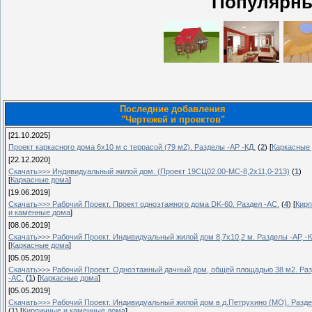
Популярны
Последние добавления
"Чертежей и проектов"
[21.10.2025]
Проект каркасного дома 6х10 м с террасой (79 м2). Разделы -АР -КД.
(
2
)
[
Каркасные
[22.12.2020]
Скачать>>> Индивидуальный жилой дом. (Проект 19СЦ02.00-МС-8,2х11,0-213)
(
1
)
[
Каркасные дома
]
[19.06.2019]
Скачать>>> Рабочий Проект. Проект одноэтажного дома DK-60. Раздел -АС.
(
4
)
[
Кир
и каменные дома
]
[08.06.2019]
Скачать>>> Рабочий Проект. Индивидуальный жилой дом 8,7х10,2 м. Разделы -АР, -К
[
Каркасные дома
]
[05.05.2019]
Скачать>>> Рабочий Проект. Одноэтажный дачный дом, общей площадью 38 м2. Ра
-АС.
(
1
)
[
Каркасные дома
]
[05.05.2019]
Скачать>>> Рабочий Проект. Индивидуальный жилой дом в д.Петрухино (МО). Разде
(
1
)
[
Кирпичные и каменные дома
]