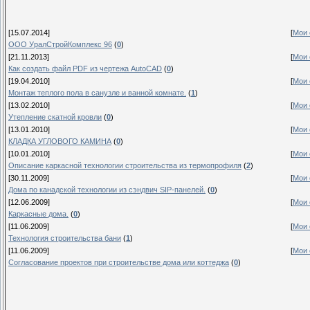
[15.07.2014]
[
Мои 
ООО УралСтройКомплекс 96
(
0
)
[21.11.2013]
[
Мои 
Как создать файл PDF из чертежа AutoCAD
(
0
)
[19.04.2010]
[
Мои 
Монтаж теплого пола в санузле и ванной комнате.
(
1
)
[13.02.2010]
[
Мои 
Утепление скатной кровли
(
0
)
[13.01.2010]
[
Мои 
КЛАДКА УГЛОВОГО КАМИНА
(
0
)
[10.01.2010]
[
Мои 
Описание каркасной технологии строительства из термопрофиля
(
2
)
[30.11.2009]
[
Мои 
Дома по канадской технологии из сэндвич SIP-панелей.
(
0
)
[12.06.2009]
[
Мои 
Каркасные дома.
(
0
)
[11.06.2009]
[
Мои 
Технология строительства бани
(
1
)
[11.06.2009]
[
Мои 
Согласование проектов при строительстве дома или коттеджа
(
0
)