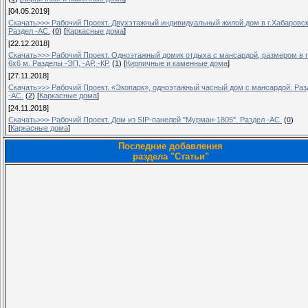
[04.05.2019]
Скачать>>> Рабочий Проект. Двухэтажный индивидуальный жилой дом в г.Хабаровск
Раздел -АС.
(
0
)
[
Каркасные дома
]
[22.12.2018]
Скачать>>> Рабочий Проект. Одноэтажный домик отдыха с мансардой, размером в 
6х6 м. Разделы -ЭП, -АР, -КР.
(
1
)
[
Кирпичные и каменные дома
]
[27.11.2018]
Скачать>>> Рабочий Проект. «Экопарк», одноэтажный часный дом с мансардой. Раз
-АС.
(
2
)
[
Каркасные дома
]
[24.11.2018]
Скачать>>> Рабочий Проект. Дом из SIP-панелей "Мурман-1805". Раздел -АС.
(
0
)
[
Каркасные дома
]
Последние добавления
раздела "Статьи"