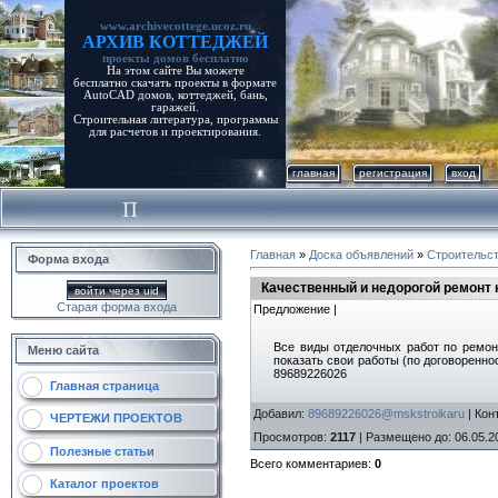
www.archivecottege.ucoz.ru
АРХИВ КОТТЕДЖЕЙ
проекты домов бесплатно
На этом сайте Вы можете
бесплатно скачать проекты в формате
AutoCAD домов, коттеджей, бань,
гаражей.
Строительная литература, программы
для расчетов и проектирования.
главная
регистрация
вход
Главная
»
Доска объявлений
»
Строительс
Форма входа
Качественный и недорогой ремонт 
войти через uid
Старая форма входа
Предложение |
Все виды отделочных работ по ремон
Меню сайта
показать свои работы (по договоренно
89689226026
Главная страница
Добавил
:
89689226026@mskstroikaru
|
Кон
ЧЕРТЕЖИ ПРОЕКТОВ
Просмотров
:
2117
|
Размещено до
: 06.05.2
Полезные статьи
Всего комментариев
:
0
Каталог проектов