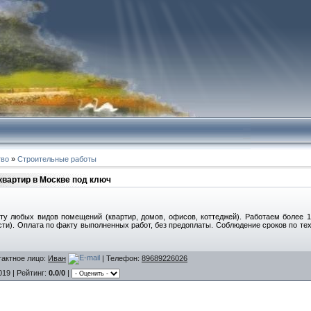
тво
»
Строительные работы
квартир в Москве под ключ
ту любых видов помещений (квартир, домов, офисов, коттеджей). Работаем более 1
сти). Оплата по факту выполненных работ, без предоплаты. Соблюдение сроков по те
тактное лицо
:
Иван
|
Телефон
:
89689226026
019 |
Рейтинг
:
0.0
/
0
|