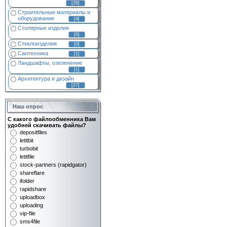
[26]
Строительные материалы и
оборудование
[4]
Столярные изделия
[0]
Стеклоизделия
[0]
Сантехника
[1]
Ландшафты, озеленение
[1]
Архитектура и дизайн
[27]
Наш опрос
С какого файлообменника Вам
удобней скачивать файлы?
depositfiles
letitbit
turbobit
letitfile
stock-partners (rapidgator)
shareflare
ifolder
rapidshare
uploadbox
uploading
vip-file
sms4file