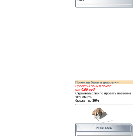
смет
Проекты бань и домов>>>
Проекты бань и домов
от 0.00 руб.
Строительство по проекту позволит
экономить
бюджет до
30%
РЕКЛАМА