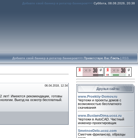
Добавте свой баннер в ротатор баннеров>>>
Суббота, 08.08.2026, 20:38
Добавте свой баннер в ротатор баннеров>>>
Приветствую Вас
Гость
|
RSS
06.04.2018, 12:34
Друзья сайта:
2 лет! Имеются рекомендации, готовы
www.Proektiy-Domov.ru
хнологии. Выезд на осмотр бесплатный.
Чертежи и проекты домов с
возможностью бесплатного
скачивания
www.BuslaevDima.ucoz.ru
Чертежи в AutoCAD. Частный
инженер-проектировщик
SmetnoeDelo.ucoz.com
Сметчик-фрилансер, образцы