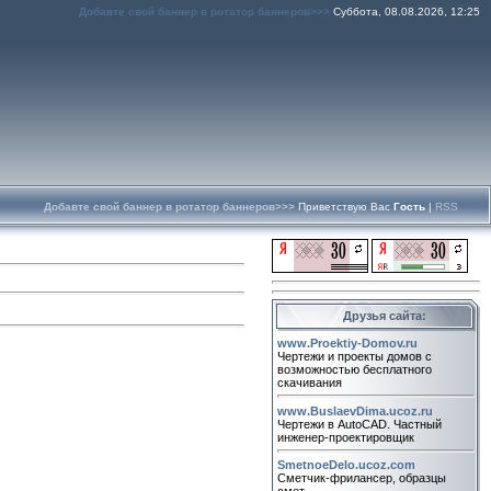
Добавте свой баннер в ротатор баннеров>>>
Суббота, 08.08.2026, 12:25
Добавте свой баннер в ротатор баннеров>>>
Приветствую Вас
Гость
|
RSS
Друзья сайта:
www.Proektiy-Domov.ru
Чертежи и проекты домов с
возможностью бесплатного
скачивания
www.BuslaevDima.ucoz.ru
Чертежи в AutoCAD. Частный
инженер-проектировщик
SmetnoeDelo.ucoz.com
Сметчик-фрилансер, образцы