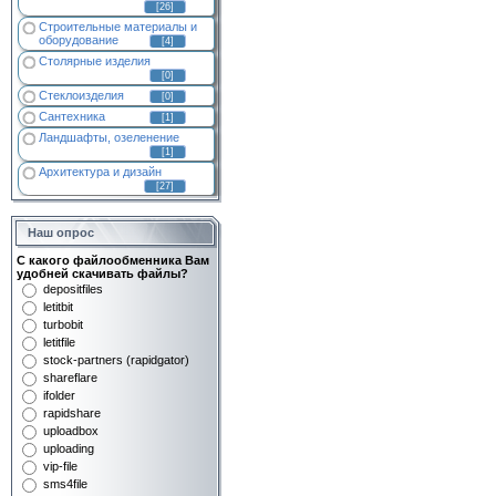
[26]
Строительные материалы и
оборудование
[4]
Столярные изделия
[0]
Стеклоизделия
[0]
Сантехника
[1]
Ландшафты, озеленение
[1]
Архитектура и дизайн
[27]
Наш опрос
С какого файлообменника Вам
удобней скачивать файлы?
depositfiles
letitbit
turbobit
letitfile
stock-partners (rapidgator)
shareflare
ifolder
rapidshare
uploadbox
uploading
vip-file
sms4file