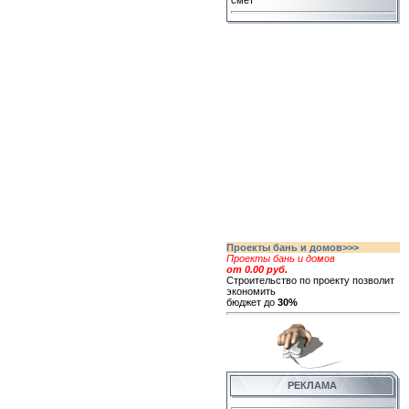
смет
Проекты бань и домов>>>
Проекты бань и домов
от 0.00 руб.
Строительство по проекту позволит
экономить
бюджет до
30%
РЕКЛАМА