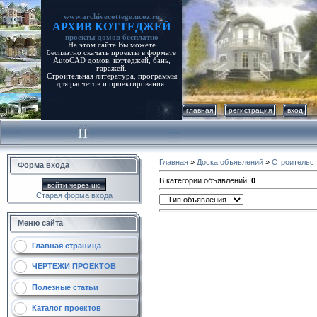
www.archivecottege.ucoz.ru
АРХИВ КОТТЕДЖЕЙ
проекты домов бесплатно
На этом сайте Вы можете
бесплатно скачать проекты в формате
AutoCAD домов, коттеджей, бань,
гаражей.
Строительная литература, программы
для расчетов и проектирования.
главная
регистрация
вход
Главная
»
Доска объявлений
»
Строительс
Форма входа
В категории объявлений
:
0
войти через uid
Старая форма входа
Меню сайта
Главная страница
ЧЕРТЕЖИ ПРОЕКТОВ
Полезные статьи
Каталог проектов