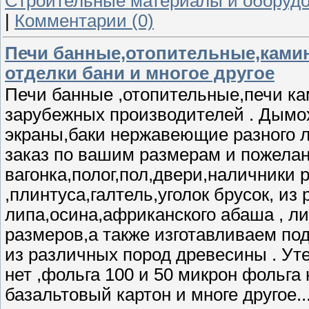
Строительные материалы и оборуд
|
Комментарии (0)
Печи банные,отопительные,камин
отделки бани и многое другое
Печи банные ,отопительные,печи к
зарубежных производителей . Дымо
экраны,баки нержавеющие разного л
заказ по вашим размерам и пожела
вагонка,полог,пол,двери,наличники
,плинтуса,галтель,уголок брусок, и
липа,осина,африканского абаша , ли
размеров,а также изготавливаем по
из различных пород древесины . У
нет ,фольга 100 и 50 микрон фольга
базальтовый картон и многе другое.....