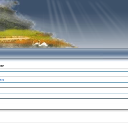
тво
ние