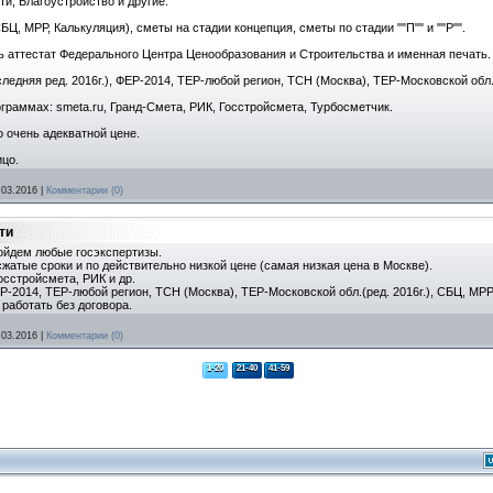
и, Благоустройство и другие.
, МРР, Калькуляция), сметы на стадии концепция, сметы по стадии ""П"" и ""Р"".
Есть аттестат Федерального Центра Ценообразования и Строительства и именная печать.
едняя ред. 2016г.), ФЕР-2014, ТЕР-любой регион, ТСН (Москва), ТЕР-Московской обл.(
граммах: smeta.ru, Гранд-Смета, РИК, Госстройсмета, Турбосметчик.
 очень адекватной цене.
ицо.
.03.2016
|
Комментарии (0)
ти
ойдем любые госэкспертизы.
атые сроки и по действительно низкой цене (самая низкая цена в Москве).
осстройсмета, РИК и др.
ЕР-2014, ТЕР-любой регион, ТСН (Москва), ТЕР-Московской обл.(ред. 2016г.), СБЦ, МРР
работать без договора.
.03.2016
|
Комментарии (0)
1-20
21-40
41-59