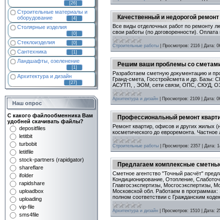
[26]
Строительные материалы и
Качественный и недорогой ремонт
оборудование
[4]
Все виды отделочных работ по ремонту лю
Столярные изделия
свои работы (по договоренности). Оплата
[0]
Стеклоизделия
[0]
Строительные работы
|
Просмотров:
2116
|
Дата:
0
Сантехника
[1]
Ландшафты, озеленение
Решим ваши проблемы со сметам
[1]
Разработаем сметную документацию и про
Архитектура и дизайн
Гранд-смета, Госстройсмета и др. Базы: С
[27]
АСУТП, , ЭОМ, сети связи, ОПС, СКУД, ОЗ
Архитектура и дизайн
|
Просмотров:
2109
|
Дата:
0
Наш опрос
С какого файлообменника Вам
Профессиональный ремонт кварт
удобней скачивать файлы?
Ремонт квартир, офисов и других жилых 
depositfiles
косметического до евроремонта. Частное 
letitbit
turbobit
Строительные работы
|
Просмотров:
2357
|
Дата:
1
letitfile
stock-partners (rapidgator)
Предлагаем комплексные сметные
shareflare
Сметное агентство "Точный расчёт" предл
ifolder
Кондиционирование, Отопление, Слаботоч
rapidshare
Главгосэкспертизы, Мосгосэкспертизы, Мо
Московской обл. Работаем в программах: 
uploadbox
полном соответствии с Гражданским кодек
uploading
vip-file
Архитектура и дизайн
|
Просмотров:
1510
|
Дата:
2
sms4file