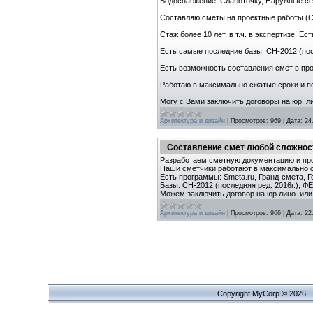
Водоснабжение, Слаботочку, Наружные сет
Составляю сметы на проектные работы (СБЦ
Стаж более 10 лет, в т.ч. в экспертизе. 
Есть самые последние базы: СН-2012 (посл
Есть возможность составления смет в про
Работаю в максимально сжатые сроки и по
Могу с Вами заключить договоры на юр. л
Архитектура и дизайн
|
Просмотров:
969
|
Дата:
24
Составление смет любой сложнос
Разработаем сметную документацию и пр
Наши сметчики работают в максимально сж
Есть программы: Smeta.ru, Гранд-смета, Г
Базы: СН-2012 (последняя ред. 2016г.), Ф
Можем заключить договор на юр.лицо. или 
Архитектура и дизайн
|
Просмотров:
966
|
Дата:
22
Copyright MyCorp © 2026