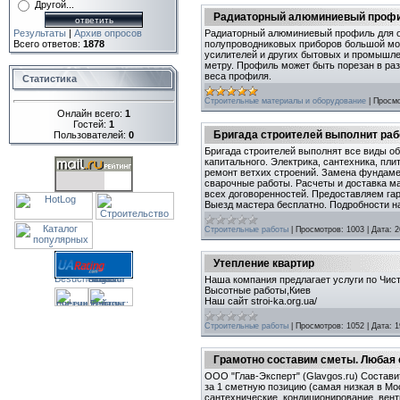
Другой...
Радиаторный алюминиевый профиль
Радиаторный алюминиевый профиль для о
Результаты
|
Архив опросов
полупроводниковых приборов большой мощ
Всего ответов:
1878
усилителей и других бытовых и промышле
метру. Профиль может быть порезан в ра
веса профиля.
Статистика
Строительные материалы и оборудование
|
Просмо
Онлайн всего:
1
Гостей:
1
Бригада строителей выполнит раб
Пользователей:
0
Бригада строителей выполнят все виды об
капитального. Электрика, сантехника, пли
ремонт ветхих строений. Замена фундамен
сварочные работы. Расчеты и доставка ма
всех договоренностей. Предоставляем гар
Выезд мастера бесплатно. Подробности на
Строительные работы
|
Просмотров:
1003
|
Дата:
2
Утепление квартир
Наша компания предлагает услуги по Чист
Высотные работы,Киев
Наш сайт stroi-ka.org.ua/
Строительные работы
|
Просмотров:
1052
|
Дата:
1
Грамотно составим сметы. Любая 
ООО "Глав-Эксперт" (Glavgos.ru) Состави
за 1 сметную позицию (самая низкая в Мо
сантехнические, кондиционирование, вент