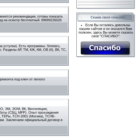
Имеются рекомендации, готовы показать
Скажи своё спасибо
зд на осмотр бесплатный. 89689226026
Если Вы остались довольны
нашим сайтом и он оказался Вам
полезен, здесь Вы можете сказать
своё "СПАСИБО":
 уступки). Есть программы: Smetaru,
 Разделы АР, ТМ, КЖ, КМ, ОВ (К), ВК, ТС,
емонта под ключ от легкого
 ЭО, ЭМ, ЭОМ, ВК, Вентиляцию,
аботы (СБЦ, МРР). Опыт прохождения
7, ТЕРы, ТСН-2001 (Москва), ТСНБ-
енам. Заключаем официальный договор в