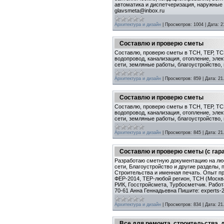
автоматика и диспетчеризация, наружные
glavsmeta@inbox.ru
Архитектура и дизайн
|
Просмотров:
1004
|
Дата:
2
Составлю и проверю сметы
Составлю, проверю сметы в ТСН, ТЕР, ТС
водопровод, канализация, отопление, эле
сети, земляные работы, благоустройство, 
Архитектура и дизайн
|
Просмотров:
859
|
Дата:
21
Составлю и проверю сметы
Составлю, проверю сметы в ТСН, ТЕР, ТС
водопровод, канализация, отопление, эле
сети, земляные работы, благоустройство, 
Архитектура и дизайн
|
Просмотров:
845
|
Дата:
21
Составлю и проверю сметы (с гар
Разработаю сметную документацию на люб
сети, Благоустройство и другие разделы,
Строительства и именная печать. Опыт пр
ФЕР-2014, ТЕР-любой регион, ТСН (Москва
РИК, Госстройсмета, Турбосметчик. Работ
70-61 Анна Геннадьевна Пишите: experts-2
Архитектура и дизайн
|
Просмотров:
834
|
Дата:
21
Все для ремонта, строительства, 