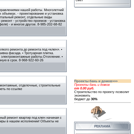
смет
аправлениями нашей работы. Многолетний
 объемах. - проектирование и установка
питальный ремонт, отдельные виды
 ремонт - устройство проемов - установка
еля) - и многое другое. 8-985-202-68-82
лкого ремонта до ремонта под «ключ». •
ивка фасада. • Тротуарная плитка.
 и электромонтажные работы.Отопление. •
ую в срок. 8-968-922-60-26
Проекты бань и домов>>>
Проекты бань и домов
демонтажные, отделочные, строительные
от 0.00 руб.
реть по ссылке
Строительство по проекту позволит
экономить
бюджет до
30%
ный ремонт квартир под ключ начиная с
тиры в нашем исполнении! Объекты не
РЕКЛАМА