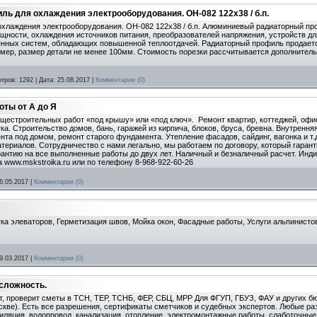
 для охлаждения электрооборудования. ОН-082 122х38 / б.п.
хлаждения электрооборудования. ОН-082 122х38 / б.п. Алюминиевый радиаторный пр
ности, охлаждения источников питания, преобразователей напряжения, устройств дл
нных систем, обладающих повышенной теплоотдачей. Радиаторный профиль продается 
змер, размер детали не менее 100мм. Стоимость порезки рассчитывается дополнитель
тров:
1292
|
Дата:
25.08.2017
|
Комментарии (0)
оты от А до Я
щестроительных работ «под крышу» или «под ключ». Ремонт квартир, коттеджей, офис
тка. Строительство домов, бань, гаражей из кирпича, блоков, бруса, бревна. Внутрення
та под домом, ремонт старого фундамента. Утепление фасадов, сайдинг, вагонка и т.
териалов. Сотрудничество с нами легально, мы работаем по договору, который гарант
антию на все выполненные работы до двух лет. Наличный и безналичный расчет. Инди
 www.mskstroika.ru или по телефону 8-968-922-60-26
6.05.2017
|
Комментарии (0)
ка элеваторов, Герметизация швов, Мойка окон, Фасадные работы, Услуги альпинистов
9.03.2017
|
Комментарии (0)
сложность.
т, проверит сметы в ТСН, ТЕР, ТСНБ, ФЕР, СБЦ, МРР Для ФГУП, ГБУЗ, ФАУ и других 
скве). Есть все разрешения, сертификаты сметчиков и судебных экспертов. Любые р
иляция, водопровод, канализация, отопление, электромонтажные работы, слаботочные