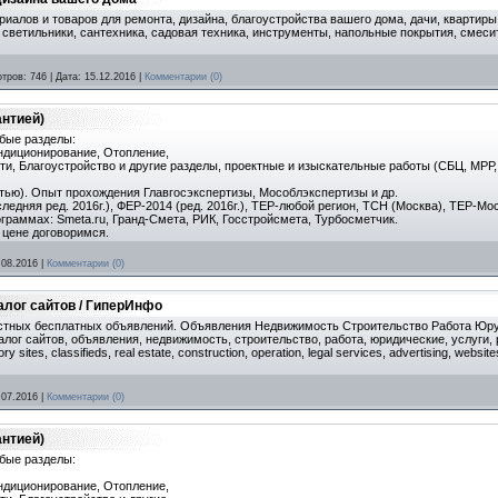
иалов и товаров для ремонта, дизайна, благоустройства вашего дома, дачи, квартиры
, светильники, сантехника, садовая техника, инструменты, напольные покрытия, смеси
тров:
746
|
Дата:
15.12.2016
|
Комментарии (0)
антией)
бые разделы:
ондиционирование, Отопление,
и, Благоустройство и другие разделы, проектные и изыскательные работы (СБЦ, МРР,
тью). Опыт прохождения Главгосэкспертизы, Мособлэкспертизы и др.
едняя ред. 2016г.), ФЕР-2014 (ред. 2016г.), ТЕР-любой регион, ТСН (Москва), ТЕР-Моск
граммах: Smeta.ru, Гранд-Смета, РИК, Госстройсмета, Турбосметчик.
 цене договоримся.
.08.2016
|
Комментарии (0)
талог сайтов / ГиперИнфо
стных бесплатных объявлений. Объявления Недвижимость Строительство Работа Юруслуги
аталог сайтов, объявления, недвижимость, строительство, работа, юридические, услуги, 
 sites, classifieds, real estate, construction, operation, legal services, advertising, websites,
.07.2016
|
Комментарии (0)
антией)
бые разделы:
ондиционирование, Отопление,