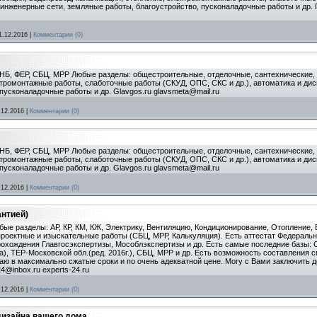
 инженерные сети, земляные работы, благоустройство, пусконаладочные работы и др.
1.12.2016
|
Комментарии (0)
НБ, ФЕР, СБЦ, МРР Любые разделы: общестроительные, отделочные, сантехнические, 
ктромонтажные работы, слаботочные работы (СКУД, ОПС, СКС и др.), автоматика и д
пусконаладочные работы и др. Glavgos.ru glavsmeta@mail.ru
.12.2016
|
Комментарии (0)
НБ, ФЕР, СБЦ, МРР Любые разделы: общестроительные, отделочные, сантехнические, 
ктромонтажные работы, слаботочные работы (СКУД, ОПС, СКС и др.), автоматика и д
пусконаладочные работы и др. Glavgos.ru glavsmeta@mail.ru
.12.2016
|
Комментарии (0)
антией)
ые разделы: АР, КР, КМ, КЖ, Электрику, Вентиляцию, Кондиционирование, Отопление,
 проектные и изыскательные работы (СБЦ, МРР, Калькуляция). Есть аттестат Федераль
охождения Главгосэкспертизы, Мособлэкспертизы и др. Есть самые последние базы: СН
), ТЕР-Московской обл.(ред. 2016г.), СБЦ, МРР и др. Есть возможность составления с
аю в максимально сжатые сроки и по очень адекватной цене. Могу с Вами заключить до
4@inbox.ru experts-24.ru
.12.2016
|
Комментарии (0)
дизайна вашего дома