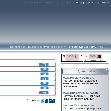
Добавте свой баннер в ротатор баннеров>>>
Четверг, 06.08.2026, 10:00
Добавте свой баннер в ротатор баннеров>>>
Приветствую Вас
Гость
|
RSS
[26]
[4]
Друзья сайта:
[0]
www.Proektiy-Domov.ru
[0]
Чертежи и проекты домов с
[1]
возможностью бесплатного
скачивания
[1]
www.BuslaevDima.ucoz.ru
[27]
Чертежи в AutoCAD. Частный
инженер-проектировщик
Страницы
:
1
2
3
»
SmetnoeDelo.ucoz.com
Сметчик-фрилансер, образцы