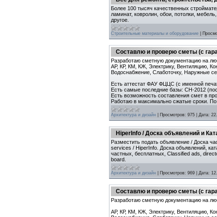
Более 100 тысяч качественных стройматер
ламинат, ковролин, обои, потолки, мебель
другое.
Строительные материалы и оборудование
|
Просмо
Составлю и проверю сметы (с гар
Разработаю сметную документацию на лю
АР, КР, КМ, КЖ, Электрику, Вентиляцию, К
Водоснабжение, Слаботочку, Наружные сет
Есть аттестат ФАУ ФЦЦС (c именной печа
Есть самые последние базы: СН-2012 (посл
Есть возможность составления смет в про
Работаю в максимально сжатые сроки. По
Архитектура и дизайн
|
Просмотров:
975
|
Дата:
22
HiperInfo / Доска объявлений и Ка
Разместить подать объявление / Доска ча
services / HiperInfo. Доска объявлений, к
частных, бесплатных, Classified ads, directory
board.
Архитектура и дизайн
|
Просмотров:
969
|
Дата:
12
Составлю и проверю сметы (с гар
Разработаю сметную документацию на лю
АР, КР, КМ, КЖ, Электрику, Вентиляцию, К