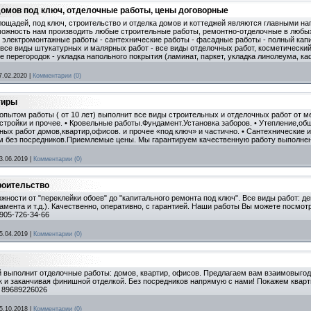
 домов под ключ, отделочные работы, цены договорные
лощадей, под ключ, строительство и отделка домов и коттеджей являются главными н
зможность нам производить любые строительные работы, ремонтно-отделочные в любых
- электромонтажные работы - сантехнические работы - фасадные работы - полный ка
все виды штукатурных и малярных работ - все виды отделочных работ, косметический
е перегородок - укладка напольного покрытия (ламинат, паркет, укладка линолеума, каф
7.02.2020
|
Комментарии (0)
тиры
пытом работы ( от 10 лет) выполнит все виды строительных и отделочных работ от ме
стройки и прочее. • Кровельные работы.Фундамент.Установка заборов. • Утепление,обш
чных работ домов,квартир,офисов. и прочее «под ключ» и частично. • Сантехнические
м без посредников.Приемлемые цены. Мы гарантируем качественную работу выполненн
3.06.2019
|
Комментарии (0)
роительство
ности от "переклейки обоев" до "капитального ремонта под ключ". Все виды работ: 
мента и т.д.). Качественно, оперативно, с гарантией. Наши работы Вы можете посмот
-905-726-34-66
5.04.2019
|
Комментарии (0)
й выполнит отделочные работы: домов, квартир, офисов. Предлагаем вам взаимовыгод
ок и заканчивая финишной отделкой. Без посредников напрямую с нами! Покажем квар
! 89689226026
5.10.2018
|
Комментарии (0)