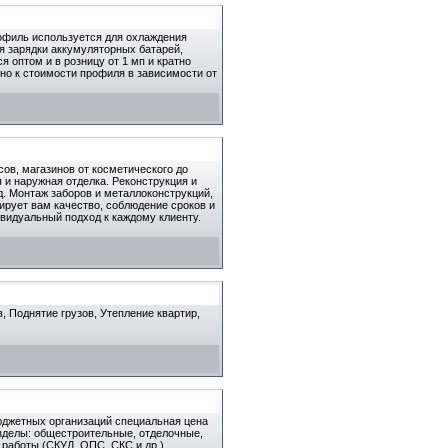
офиль используется для охлаждения
я зарядки аккумуляторных батарей,
оптом и в розницу от 1 мп и кратно
но к стоимости профиля в зависимости от
ов, магазинов от косметического до
я и наружная отделка. Реконструкция и
д. Монтаж заборов и металлоконструкций,
ирует вам качество, соблюдение сроков и
видуальный подход к каждому клиенту.
, Поднятие грузов, Утепление квартир,
бюджетных организаций специальная цена
азделы: общестроительные, отделочные,
 работы (СКУД, ОПС, СКС и др.),