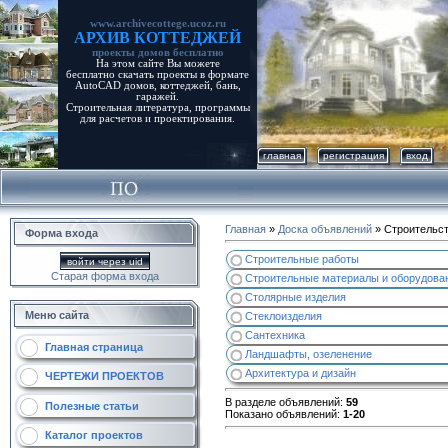
www.archivecottege.ucoz.ru
АРХИВ КОТТЕДЖЕЙ
проекты домов бесплатно
На этом сайте Вы можете
бесплатно скачать проекты в формате
AutoCAD домов, коттеджей, бань,
гаражей.
Строительная литература, программы
для расчетов и проектирования.
главная
регистрация
вход
Главная
»
Доска объявлений
» Строительс
Форма входа
Строительные работы
войти через uid
Старая форма входа
Строительные материалы и оборудова
Столярные изделия
Меню сайта
Стеклоизделия
Сантехника
Главная страница
Ландшафты, озеленение
Архитектура и дизайн
ЧЕРТЕЖИ ПРОЕКТОВ
В разделе объявлений
:
59
Полезные статьи
Показано объявлений
:
1-20
Каталог проектов