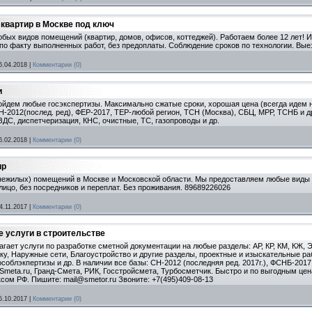
 квартир в Москве под ключ
бых видов помещений (квартир, домов, офисов, коттеджей). Работаем более 12 лет! 
 по факту выполненных работ, без предоплаты. Соблюдение сроков по технологии. Вые
6.04.2018
|
Комментарии (0)
и
йдем любые госэкспертизы. Максимально сжатые сроки, хорошая цена (всегда идем на
Н-2012(послед. ред), ФЕР-2017, ТЕР-любой регион, ТСН (Москва), СБЦ, МРР, ТСНБ и др.
ДС, диспетчеризация, КНС, очистные, ТС, газопроводы и др.
6.02.2018
|
Комментарии (0)
ир
(нежилых) помещений в Москве и Московской области. Мы предоставляем любые виды р
лицо, без посредников и переплат. Без проживания. 89689226026
4.11.2017
|
Комментарии (0)
 услуги в строительстве
агает услуги по разработке сметной документации на любые разделы: АР, КР, КМ, КЖ,
ку, Наружные сети, Благоустройство и другие разделы, проектные и изыскательные р
соблэкпертизы и др. В наличии все базы: СН-2012 (последняя ред. 2017г.), ФСНБ-201
Smeta.ru, Гранд-Смета, РИК, Госстройсмета, Турбосметчик. Быстро и по выгодным ц
сом РФ. Пишите: mail@smetor.ru Звоните: +7(495)409-08-13
5.10.2017
|
Комментарии (0)