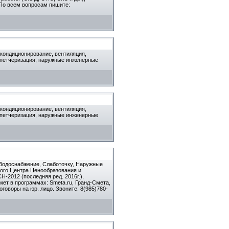
 По всем вопросам пишите:
кондиционирование, вентиляция,
испетчеризация, наружные инженерные
кондиционирование, вентиляция,
испетчеризация, наружные инженерные
 Водоснабжение, Слаботочку, Наружные
ного Центра Ценообразования и
-2012 (последняя ред. 2016г.),
мет в программах: Smeta.ru, Гранд-Смета,
говоры на юр. лицо. Звоните: 8(985)780-