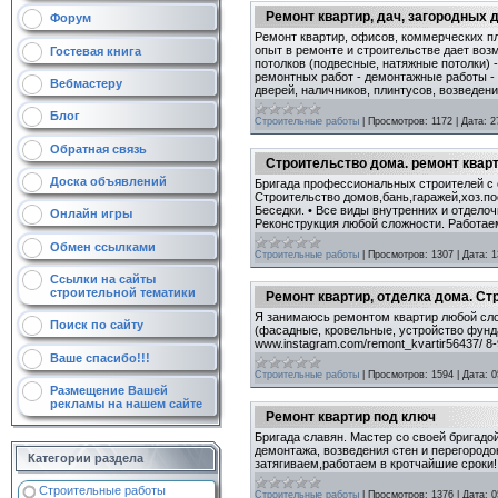
Ремонт квартир, дач, загородных
Форум
Ремонт квартир, офисов, коммерческих п
опыт в ремонте и строительстве дает во
Гостевая книга
потолков (подвесные, натяжные потолки) 
ремонтных работ - демонтажные работы - 
Вебмастеру
дверей, наличников, плинтусов, возведени
Блог
Строительные работы
|
Просмотров:
1172
|
Дата:
2
Обратная связь
Строительство дома. ремонт квар
Доска объявлений
Бригада профессиональных строителей с о
Строительство домов,бань,гаражей,хоз.по
Беседки. • Все виды внутренних и отдело
Онлайн игры
Реконструкция любой сложности. Работае
Обмен ссылками
Строительные работы
|
Просмотров:
1307
|
Дата:
1
Ссылки на сайты
строительной тематики
Ремонт квартир, отделка дома. Ст
Я занимаюсь ремонтом квартир любой слож
Поиск по сайту
(фасадные, кровельные, устройство фунда
www.instagram.com/remont_kvartir56437/ 8
Ваше спасибо!!!
Строительные работы
|
Просмотров:
1594
|
Дата:
0
Размещение Вашей
рекламы на нашем сайте
Ремонт квартир под ключ
Бригада славян. Мастер со своей бригадо
демонтажа, возведения стен и перегород
Категории раздела
затягиваем,работаем в кротчайшие сроки
Строительные работы
Строительные работы
|
Просмотров:
1376
|
Дата:
0