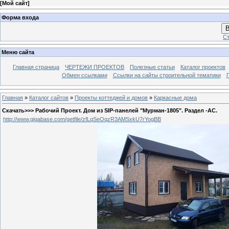
[
Мой сайт
]
Форма входа
В
Ст
Меню сайта
Главная страница
ЧЕРТЕЖИ ПРОЕКТОВ
Полезные статьи
Каталог проектов
Обмен ссылками
Ссылки на сайты строительной тематики
Главная
»
Каталог сайтов
»
Проекты коттеджей и домов
»
Каркасные дома
Скачать>>> Рабочий Проект. Дом из SIP-панелей "Мурман-1805". Раздел -АС.
http://www.gigabase.com/getfile/zfLqSeOqzR3AMSxkU7rYogBB