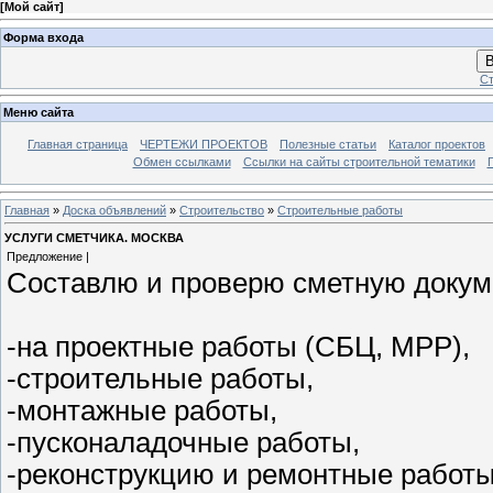
[
Мой сайт
]
Форма входа
В
Ст
Меню сайта
Главная страница
ЧЕРТЕЖИ ПРОЕКТОВ
Полезные статьи
Каталог проектов
Обмен ссылками
Ссылки на сайты строительной тематики
Главная
»
Доска объявлений
»
Строительство
»
Строительные работы
УСЛУГИ СМЕТЧИКА. МОСКВА
Предложение |
Составлю и проверю сметную докум
-на проектные работы (СБЦ, МРР),
-строительные работы,
-монтажные работы,
-пусконаладочные работы,
-реконструкцию и ремонтные работы