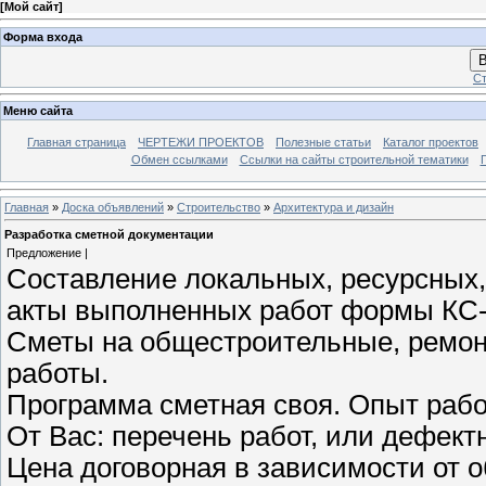
[
Мой сайт
]
Форма входа
В
Ст
Меню сайта
Главная страница
ЧЕРТЕЖИ ПРОЕКТОВ
Полезные статьи
Каталог проектов
Обмен ссылками
Ссылки на сайты строительной тематики
Главная
»
Доска объявлений
»
Строительство
»
Архитектура и дизайн
Разработка сметной документации
Предложение |
Составление локальных, ресурсных,
акты выполненных работ формы КС-
Сметы на общестроительные, ремон
работы.
Программа сметная своя. Опыт работ
От Вас: перечень работ, или дефект
Цена договорная в зависимости от 