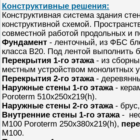
Конструктивные решения:
Конструктивная система здания стен
конструктивной схемой. Пространст
совместной работой продольных и п
Фундамент
- ленточный, из ФБС бл
класса В20. Под лентой выполнить б
Перекрытия 1-го этажа
- из сборн
местным устройством монолитных уч
Перекрытия 2-го этажа
- деревянн
Наружные стены 1-го этажа
- кер
Poroterm 510х250х219(h).
Наружные стены 2-го этажа
- брус
Внутренние стены 1-го этажа
- не
М100 Poroterm 250х380х219(h),
пер
М100.