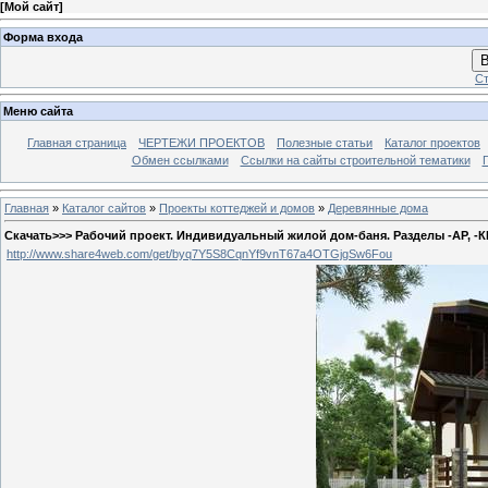
[
Мой сайт
]
Форма входа
В
Ст
Меню сайта
Главная страница
ЧЕРТЕЖИ ПРОЕКТОВ
Полезные статьи
Каталог проектов
Обмен ссылками
Ссылки на сайты строительной тематики
Главная
»
Каталог сайтов
»
Проекты коттеджей и домов
»
Деревянные дома
Скачать>>> Рабочий проект. Индивидуальный жилой дом-баня. Разделы -АР, -К
http://www.share4web.com/get/byq7Y5S8CqnYf9vnT67a4OTGjgSw6Fou