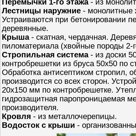
Перемычки 1-го этажа
- из монолит
Лестницы наружние
- монолитные 
Устраиваются при бетонировании п
деревянные.
Крыша
- скатная, чердачная. Дерев
пиломатериала (хвойные породы 2-г
Стропильная система
- из доски 
контробрешетки из бруса 50x50 по 
Обработка антисептиком стропил, 
производится со всех сторон. Устро
20х150 мм по контробрешетке. Утеп
гидрозащитная паропроницаемая ме
производителя.
Кровля
- из металлочерепицы.
Водосток с крыши
- организованны