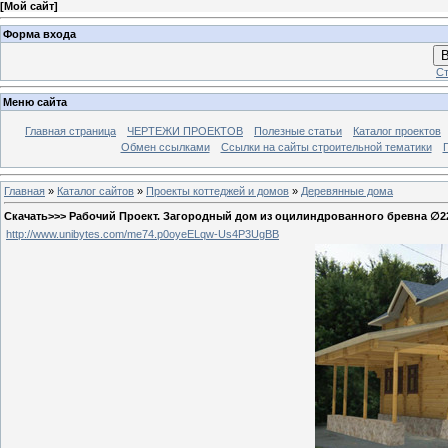
[
Мой сайт
]
Форма входа
В
Ст
Меню сайта
Главная страница
ЧЕРТЕЖИ ПРОЕКТОВ
Полезные статьи
Каталог проектов
Обмен ссылками
Ссылки на сайты строительной тематики
Главная
»
Каталог сайтов
»
Проекты коттеджей и домов
»
Деревянные дома
Скачать>>> Рабочий Проект. Загородный дом из оцилиндрованного бревна ∅22
http://www.unibytes.com/me74.p0oyeELqw-Us4P3UgBB