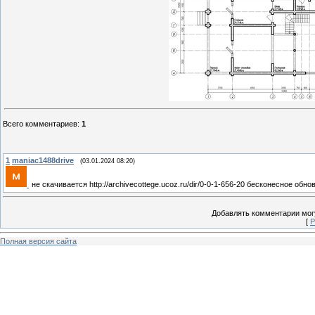
Всего комментариев
:
1
1
maniac1488drive
(03.01.2024 08:20)
не скачивается http://archivecottege.ucoz.ru/dir/0-0-1-656-20 бесконесное обн
Добавлять комментарии могу
[
Р
Полная версия сайта