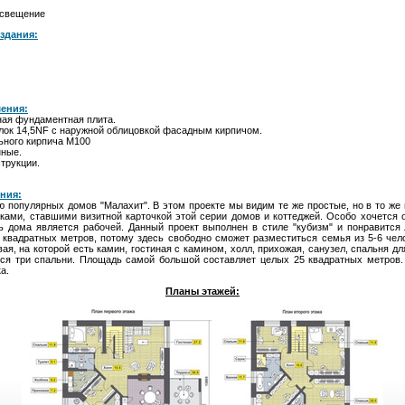
освещение
здания:
шения:
ная фундаментная плита.
лок 14,5NF с наружной облицовкой фасадным кирпичом.
льного кирпича М100
нные.
трукции.
ния:
ю популярных домов "Малахит". В этом проекте мы видим те же простые, но в то ж
ми, ставшими визитной карточкой этой серии домов и коттеджей. Особо хочется о
дь дома является рабочей. Данный проект выполнен в стиле "кубизм" и понравится
квадратных метров, потому здесь свободно сможет разместиться семья из 5-6 чел
вая, на которой есть камин, гостиная с камином, холл, прихожая, санузел, спальня дл
ся три спальни. Площадь самой большой составляет целых 25 квадратных метров
а.
Планы этажей: