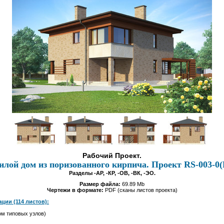
Рабочий Проект.
лой дом из поризованного кирпича. Проект RS-003-0(
Разделы -АР, -КР, -ОВ, -ВК, -ЭО.
Размер файла:
69.89 Mb
Чертежи в формате:
PDF (сканы листов проекта)
ции (114 листов):
м типовых узлов)