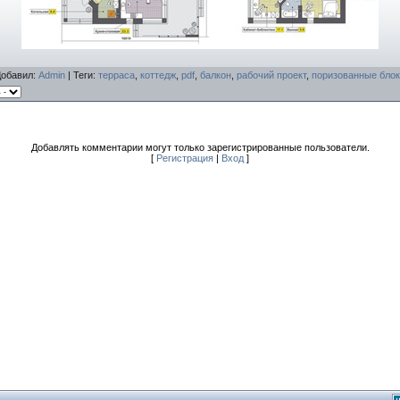
Добавил
:
Admin
|
Теги
:
терраса
,
коттедж
,
pdf
,
балкон
,
рабочий проект
,
поризованные бло
Добавлять комментарии могут только зарегистрированные пользователи.
[
Регистрация
|
Вход
]