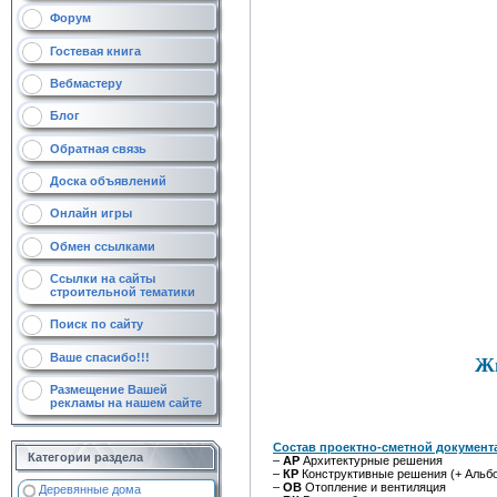
Форум
Гостевая книга
Вебмастеру
Блог
Обратная связь
Доска объявлений
Онлайн игры
Обмен ссылками
Ссылки на сайты
строительной тематики
Поиск по сайту
Ваше спасибо!!!
Жи
Размещение Вашей
рекламы на нашем сайте
Состав проектно-сметной документа
Категории раздела
–
АР
Архитектурные решения
–
КР
Конструктивные решения (+ Альбо
–
ОВ
Отопление и вентиляция
Деревянные дома