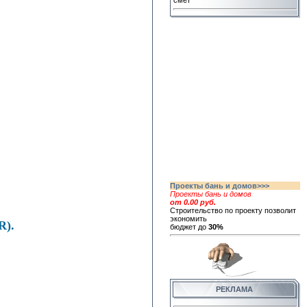
смет
Проекты бань и домов>>>
Проекты бань и домов
от 0.00 руб.
Строительство по проекту позволит
экономить
R).
бюджет до
30%
РЕКЛАМА