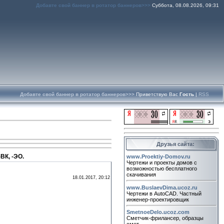
Добавте свой баннер в ротатор баннеров>>>
Суббота, 08.08.2026, 09:31
Добавте свой баннер в ротатор баннеров>>>
Приветствую Вас
Гость
|
RSS
Друзья сайта:
ВК, -ЭО.
www.Proektiy-Domov.ru
Чертежи и проекты домов с
возможностью бесплатного
скачивания
18.01.2017, 20:12
www.BuslaevDima.ucoz.ru
Чертежи в AutoCAD. Частный
инженер-проектировщик
SmetnoeDelo.ucoz.com
Сметчик-фрилансер, образцы