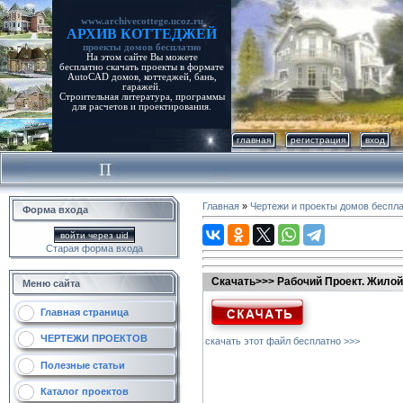
www.archivecottege.ucoz.ru
АРХИВ КОТТЕДЖЕЙ
проекты домов бесплатно
На этом сайте Вы можете
бесплатно скачать проекты в формате
AutoCAD домов, коттеджей, бань,
гаражей.
Строительная литература, программы
для расчетов и проектирования.
главная
регистрация
вход
Главная
»
Чертежи и проекты домов беспл
Форма входа
войти через uid
Старая форма входа
Скачать>>> Рабочий Проект. Жилой д
Меню сайта
Главная страница
ЧЕРТЕЖИ ПРОЕКТОВ
скачать этот файл бесплатно >>>
Полезные статьи
Каталог проектов