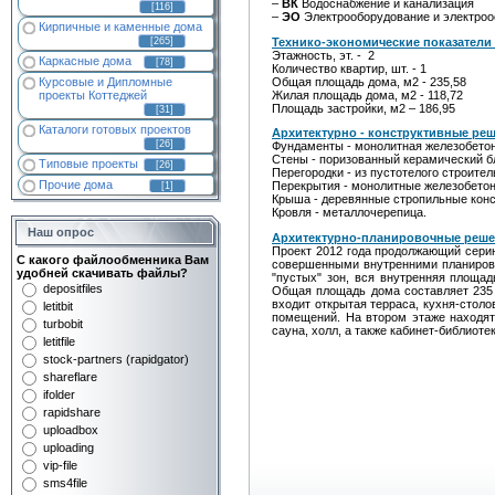
–
ВК
Водоснабжение и канализация
[116]
–
ЭО
Электрооборудование и электро
Кирпичные и каменные дома
Технико-экономические показатели 
[265]
Этажность, эт. - 2
Каркасные дома
[78]
Количество квартир, шт. - 1
Общая площадь дома, м2 - 235,58
Курсовые и Дипломные
Жилая площадь дома, м2 - 118,72
проекты Коттеджей
Площадь застройки, м2 – 186,95
[31]
Каталоги готовых проектов
Архитектурно - конструктивные ре
[26]
Фундаменты - монолитная железобето
Стены - поризованный керамический б
Типовые проекты
[26]
Перегородки - из пустотелого строите
Прочие дома
Перекрытия - монолитные железобето
[1]
Крыша - деревянные стропильные конс
Кровля - металлочерепица.
Наш опрос
Архитектурно-планировочные реше
Проект 2012 года продолжающий сери
С какого файлообменника Вам
совершенными внутренними планировка
удобней скачивать файлы?
"пустых" зон, вся внутренняя площа
depositfiles
Общая площадь дома составляет 235 
входит открытая терраса, кухня-столо
letitbit
помещений. На втором этаже находят
turbobit
сауна, холл, а также кабинет-библиотек
letitfile
stock-partners (rapidgator)
shareflare
ifolder
rapidshare
uploadbox
uploading
vip-file
sms4file