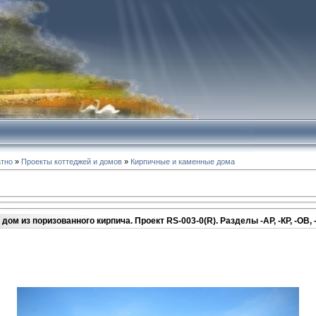
атно
»
Проекты коттеджей и домов
»
Кирпичные и каменные дома
ом из поризованного кирпича. Проект RS-003-0(R). Разделы -АР, -КР, -ОВ, -