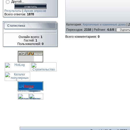
Другой...
Результаты
|
Архив опросов
Всего ответов:
1878
Категория
:
Кирпичные и каменные дома
|
Статистика
Переходов
:
2158
|
Рейтинг
:
4.6
/
8
|
Всего комментариев
:
0
Онлайн всего:
1
Гостей:
1
Пользователей:
0