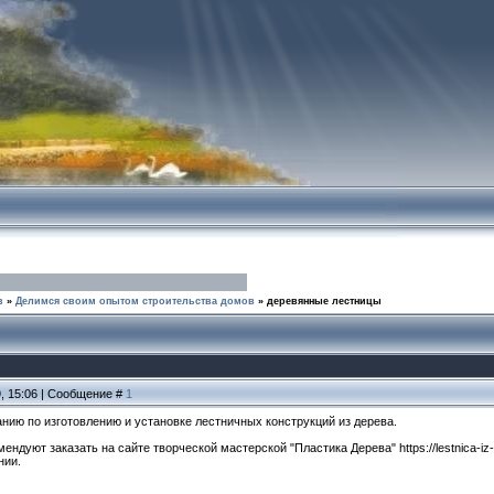
в
»
Делимся своим опытом строительства домов
»
деревянные лестницы
9, 15:06 | Сообщение #
1
нию по изготовлению и установке лестничных конструкций из дерева.
ендуют заказать на сайте творческой мастерской "Пластика Дерева" https://lestnica-
нии.