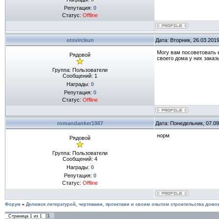
Репутация:
0
Статус:
Offline
otsvirckun
Дата: Вторник, 26.03.201
Могу вам посоветовать 
Рядовой
своего дома у них зака
Группа: Пользователи
Сообщений:
1
Награды:
0
Репутация:
0
Статус:
Offline
romandanker1987
Дата: Понедельник, 07.09
норм
Рядовой
Группа: Пользователи
Сообщений:
4
Награды:
0
Репутация:
0
Статус:
Offline
Форум
»
Делимся литературой, чертежами, проектами и своим опытом строительства домо
1
Страница
1
из
1