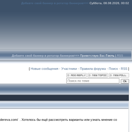
Добавте свой баннер в ротатор баннеров>>>
Суббота, 08.08.2026, 00:02
Добавте свой баннер в ротатор баннеров>>>
Приветствую Вас
Гость
|
RSS
[
Новые сообщения
·
Участники
·
Правила форума
·
Поиск
·
RSS
]
iz-dereva.com/ . Хотелось бы ещё рассмотреть варианты или узнать мнение со