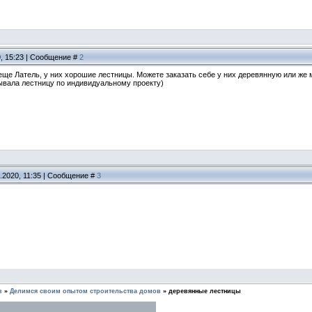
9, 15:23 | Сообщение #
2
еще Латель, у них хорошие лестницы. Можете заказать себе у них деревянную или же 
зывала лестницу по индивидуальному проекту)
.2020, 11:35 | Сообщение #
3
в
»
Делимся своим опытом строительства домов
»
деревянные лестницы