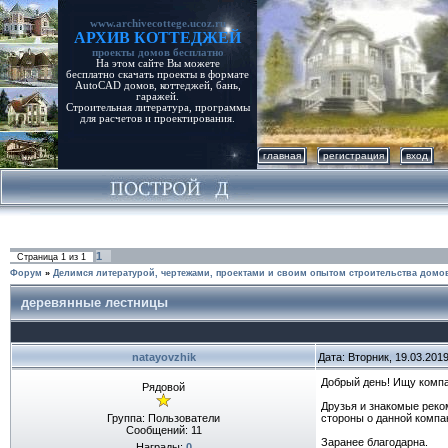
www.archivecottege.ucoz.ru
АРХИВ КОТТЕДЖЕЙ
проекты домов бесплатно
На этом сайте Вы можете
бесплатно скачать проекты в формате
AutoCAD домов, коттеджей, бань,
гаражей.
Строительная литература, программы
для расчетов и проектирования.
главная
регистрация
вход
1
Страница
1
из
1
Форум
»
Делимся литературой, чертежами, проектами и своим опытом строительства домо
деревянные лестницы
natayovzhik
Дата: Вторник, 19.03.201
Добрый день! Ищу компа
Рядовой
Друзья и знакомые реком
Группа: Пользователи
стороны о данной компа
Сообщений:
11
Заранее благодарна.
Награды:
0