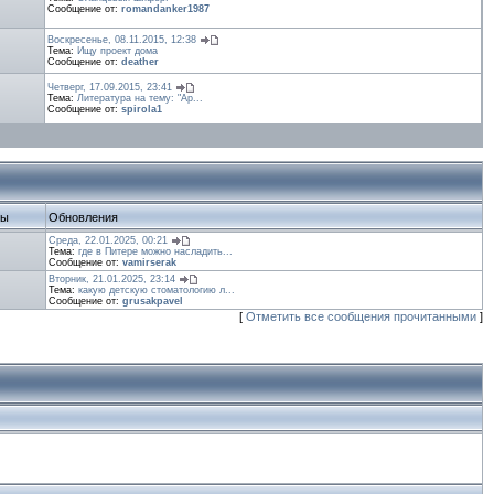
Сообщение от:
romandanker1987
Воскресенье, 08.11.2015, 12:38
Тема:
Ищу проект дома
Сообщение от:
deather
Четверг, 17.09.2015, 23:41
Тема:
Литература на тему: "Ар...
Сообщение от:
spirola1
ты
Обновления
Среда, 22.01.2025, 00:21
Тема:
где в Питере можно насладить...
Сообщение от:
vamirserak
Вторник, 21.01.2025, 23:14
Тема:
какую детскую стоматологию л...
Сообщение от:
grusakpavel
[
Отметить все сообщения прочитанными
]