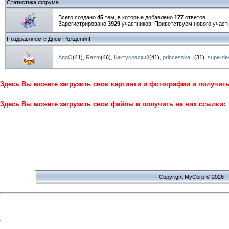
Статистика форума
Всего создано
45
тем, в которые добавлено
177
ответов.
Зарегистрировано
3929
участников. Приветствуем нового участ
Поздравляем с Днем Рождения!
AngO
(41)
,
Razm
(46)
,
Кактусовский
(41)
,
princesska_i
(31)
,
supe-de
Здесь Вы можете загрузить свои картинки и фотографии и получит
Здесь Вы можете загрузить свои файлы и получить на них ссылки:
Copyright MyCorp © 2026