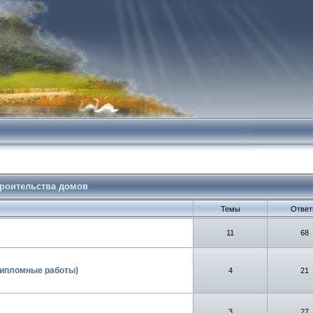
троительства домов
Темы
Отве
11
68
 дипломные работы)
4
21
3
27