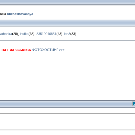
ника
burnashovaasya
.
vchonka
(28)
,
inufka
(38)
,
83519046851
(43)
,
leo3
(33)
ь на них ссылки:
ФОТОХОСТИНГ >>>