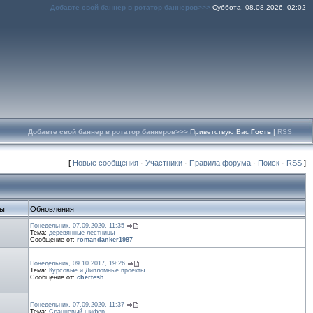
Добавте свой баннер в ротатор баннеров>>>
Суббота, 08.08.2026, 02:02
Добавте свой баннер в ротатор баннеров>>>
Приветствую Вас
Гость
|
RSS
[
Новые сообщения
·
Участники
·
Правила форума
·
Поиск
·
RSS
]
ты
Обновления
Понедельник, 07.09.2020, 11:35
Тема:
деревянные лестницы
Сообщение от:
romandanker1987
Понедельник, 09.10.2017, 19:26
Тема:
Курсовые и Дипломные проекты
Сообщение от:
chertesh
Понедельник, 07.09.2020, 11:37
Тема:
Сланцевый шифер.