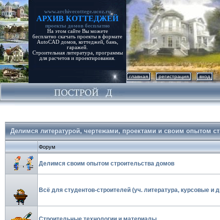
www.archivecottege.ucoz.ru
АРХИВ КОТТЕДЖЕЙ
проекты домов бесплатно
На этом сайте Вы можете
бесплатно скачать проекты в формате
AutoCAD домов, коттеджей, бань,
гаражей.
Строительная литература, программы
для расчетов и проектирования.
главная
регистрация
вход
Делимся литературой, чертежами, проектами и своим опытом с
Форум
Делимся своим опытом строительства домов
Всё для студентов-строителей (уч. литература, курсовые и
Строительные технологии и материалы