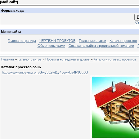
[
Мой сайт
]
Форма входа
В
Ст
Меню сайта
Главная страница
ЧЕРТЕЖИ ПРОЕКТОВ
Полезные статьи
Каталог проектов
Обмен ссылками
Ссылки на сайты строительной тематики
Главная
»
Каталог сайтов
»
Проекты коттеджей и домов
»
Каталоги готовых проектов
Каталог проектов бань
http://www.unibytes.com/Gwy3E2wt1y4Lqw-Us4P3UgBB