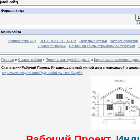
[
Мой сайт
]
Форма входа
В
Ст
Меню сайта
Главная страница
ЧЕРТЕЖИ ПРОЕКТОВ
Полезные статьи
Каталог проектов
Обмен ссылками
Ссылки на сайты строительной тематики
Главная
»
Каталог сайтов
»
Проекты коттеджей и домов
»
Кирпичные и каменные дом
Скачать>>> Рабочий Проект. Индивидуальный жилой дом с мансардой и цокол
http://www.unibytes.com/Plyijt_da5cLqw-Us4P3UgBB
Рабочий Проект.
Инд