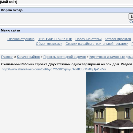
[
Мой сайт
]
Форма входа
В
Ст
Меню сайта
Главная страница
ЧЕРТЕЖИ ПРОЕКТОВ
Полезные статьи
Каталог проектов
Обмен ссылками
Ссылки на сайты строительной тематики
Главная
»
Каталог сайтов
»
Проекты коттеджей и домов
»
Кирпичные и каменные дом
Скачать>>> Рабочий Проект. Двухэтажный одноквартирный жилой дом. Раздел 
http://www.share4web.com/get/byq7Y5S8CqmyCAixIICErMs8qDjW_oVs