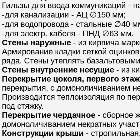
Гильзы для ввода коммуникаций - на
-для канализации - АЦ ∅150 мм;
-для водопровода - стальные ∅40 м
-для электр. кабеля - ПНД ∅63 мм.
Стены наружные
- из кирпича мар
Армирование кладки сеткой оцинков
ряда. Стены утеплять базальтовыми
Стены внутренние несущие
- из к
Перекрытие цоколя, первого этаж
перекрытия, с домоноличиванием не
Производится теплоизоляция по пе
под стяжку.
Перекрытие чердачное
- сборное ж
домоноличиванием некратных участ
Конструкции крыши
- стропильная