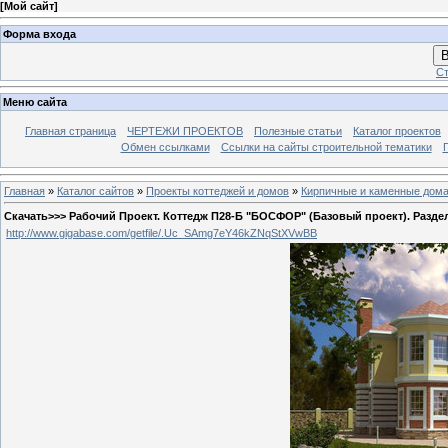
[
Мой сайт
]
Форма входа
В
Ст
Меню сайта
Главная страница
ЧЕРТЕЖИ ПРОЕКТОВ
Полезные статьи
Каталог проектов
Обмен ссылками
Ссылки на сайты строительной тематики
Главная
»
Каталог сайтов
»
Проекты коттеджей и домов
»
Кирпичные и каменные дом
Скачать>>> Рабочий Проект. Коттедж П28-Б "БОСФОР" (Базовый проект). Разде
http://www.gigabase.com/getfile/.Uc_SAmg7eY46kZNqStXVwBB