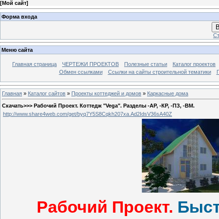
[
Мой сайт
]
Форма входа
В
Ст
Меню сайта
Главная страница
ЧЕРТЕЖИ ПРОЕКТОВ
Полезные статьи
Каталог проектов
Обмен ссылками
Ссылки на сайты строительной тематики
Главная
»
Каталог сайтов
»
Проекты коттеджей и домов
»
Каркасные дома
Скачать>>> Рабочий Проект. Коттедж "Vega". Разделы -АР, -КР, -ПЗ, -ВМ.
http://www.share4web.com/get/byq7Y5S8Cqkh207xa.Ad2IdsV36sA40Z
Рабочий Проект.
Быст