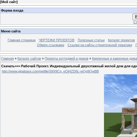
[
Мой сайт
]
Форма входа
В
Ст
Меню сайта
Главная страница
ЧЕРТЕЖИ ПРОЕКТОВ
Полезные статьи
Каталог проектов
Обмен ссылками
Ссылки на сайты строительной тематики
Главная
»
Каталог сайтов
»
Проекты коттеджей и домов
»
Кирпичные и каменные дом
Скачать>>> Рабочий Проект. Индивидуальный двухэтажный жилой дом для одно
http://www.gigabase.com/getfile/S9X9Cg_eOiHZD6L-wQg9QwBB