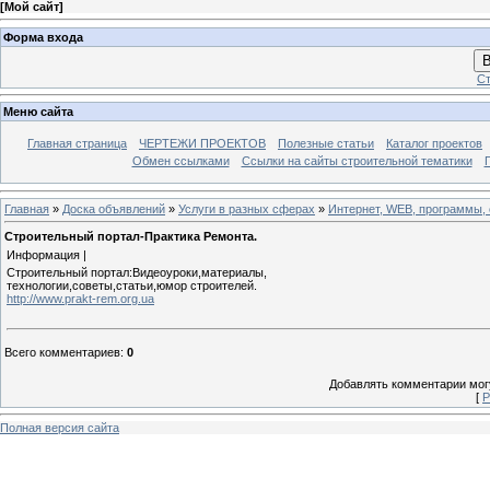
[
Мой сайт
]
Форма входа
В
Ст
Меню сайта
Главная страница
ЧЕРТЕЖИ ПРОЕКТОВ
Полезные статьи
Каталог проектов
Обмен ссылками
Ссылки на сайты строительной тематики
Главная
»
Доска объявлений
»
Услуги в разных сферах
»
Интернет, WEB, программы, 
Строительный портал-Практика Ремонта.
Информация |
Строительный портал:Видеоуроки,материалы,
технологии,советы,статьи,юмор строителей.
http://www.prakt-rem.org.ua
Всего комментариев
:
0
Добавлять комментарии могу
[
Р
Полная версия сайта