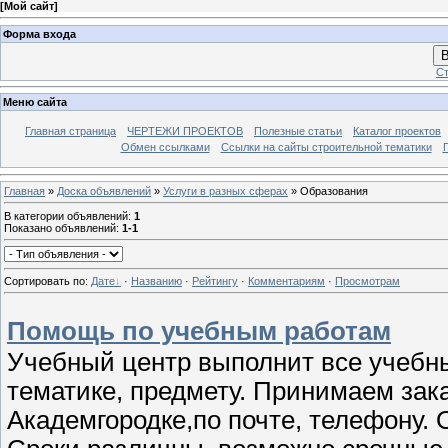
[
Мой сайт
]
Форма входа
В
Ст
Меню сайта
Главная страница
ЧЕРТЕЖИ ПРОЕКТОВ
Полезные статьи
Каталог проектов
Обмен ссылками
Ссылки на сайты строительной тематики
Главная
»
Доска объявлений
»
Услуги в разных сферах
» Образования
В категории объявлений
:
1
Показано объявлений
:
1-1
Сортировать по
:
Дате
·
Названию
·
Рейтингу
·
Комментариям
·
Просмотрам
Помощь по учебным работам
Учебный центр выполнит все учебн
тематике, предмету. Принимаем зак
Академгородке,по почте, телефону. 