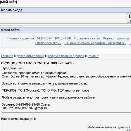
[
Мой сайт
]
Форма входа
В
Ст
Меню сайта
Главная страница
ЧЕРТЕЖИ ПРОЕКТОВ
Полезные статьи
Каталог проектов
Обмен ссылками
Ссылки на сайты строительной тематики
Главная
»
Доска объявлений
»
Услуги в разных сферах
»
Ремонт
СРОЧНО СОСТАВЛЮ СМЕТЫ. ЛЮБЫЕ БАЗЫ.
Предложение |
Составлю, проверю сметы в сжатые сроки!
Опыт более 10 лет, есть сертификат Федерального центра ценообразования и именна
Всегда есть свежие индексы и актуализированные базы:
ФЕР-2009, ТСН (Москва), ТСНБ МО, ТЕР многих регионов!
Любые разделы, в т.ч. на проектные и изыскательские работы.
Звоните: 8-925-892-29-66 Ольга
Пишите: 89258922966@mail.ru
Всего комментариев
:
0
Добавлять комментарии могу
[
Р