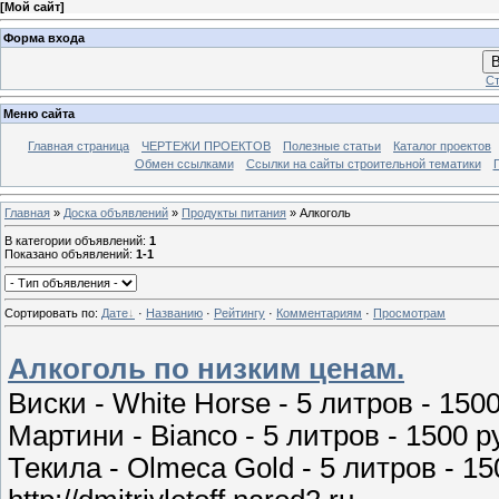
[
Мой сайт
]
Форма входа
В
Ст
Меню сайта
Главная страница
ЧЕРТЕЖИ ПРОЕКТОВ
Полезные статьи
Каталог проектов
Обмен ссылками
Ссылки на сайты строительной тематики
Главная
»
Доска объявлений
»
Продукты питания
» Алкоголь
В категории объявлений
:
1
Показано объявлений
:
1-1
Сортировать по
:
Дате
·
Названию
·
Рейтингу
·
Комментариям
·
Просмотрам
Aлкоголь по низким ценам.
Виски - White Horse - 5 литров - 150
Мартини - Bianco - 5 литров - 1500 р
Текила - Olmeca Gold - 5 литров - 15