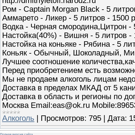
http://dmitriyletoff.narod2.ru
Ром - Captain Morgan Black - 5 литро
Аммарето - Ликер - 5 литров - 1500 
Водка - Черная смородина,Цитрон - 
Настойка(40%) - Вишня - 5 литров - 
Настойка на коньяке - Рябина - 5 ли
Коньяк - Обычный, Шоколадный, Мин
Лучшее соотношение количества,кач
Перед приобретением есть возможно
Мы не продаем алкоголь лицам нед
Доставка в пределах МКАД от 5 кани
Доставка в область и регионы по до
Москва Email:eas@ok.ru Mobile:896
Алкоголь
|
Просмотров:
795
|
Дата:
1
Полная версия сайта