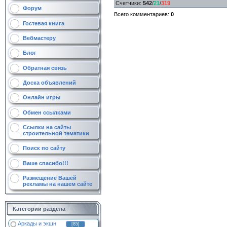
Счетчики
:
542
/
21
/
319
Форум
Всего комментариев
:
0
Гостевая книга
Вебмастеру
Блог
Обратная связь
Доска объявлений
Онлайн игры
Обмен ссылками
Ссылки на сайты
строительной тематики
Поиск по сайту
Ваше спасибо!!!
Размещение Вашей
рекламы на нашем сайте
Категории раздела
Аркады и экшн
[85]