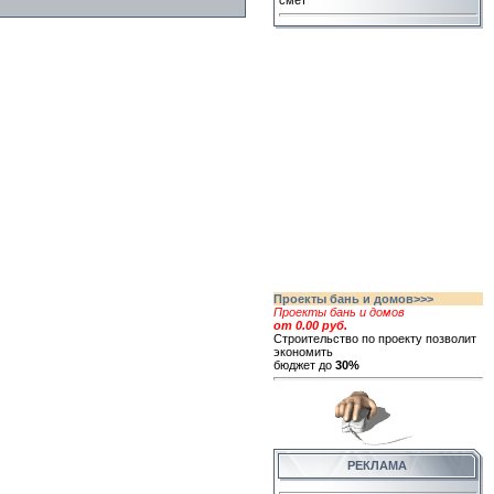
смет
Проекты бань и домов>>>
Проекты бань и домов
от 0.00 руб.
Строительство по проекту позволит
экономить
бюджет до
30%
РЕКЛАМА