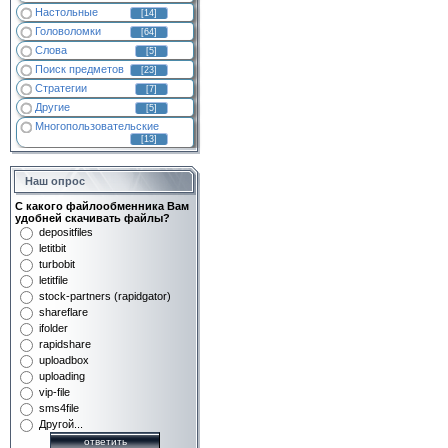
Настольные
[14]
Головоломки
[64]
Слова
[5]
Поиск предметов
[23]
Стратегии
[7]
Другие
[5]
Многопользовательские
[13]
Наш опрос
С какого файлообменника Вам
удобней скачивать файлы?
depositfiles
letitbit
turbobit
letitfile
stock-partners (rapidgator)
shareflare
ifolder
rapidshare
uploadbox
uploading
vip-file
sms4file
Другой...