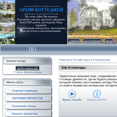
www.archivecottege.ucoz.ru
АРХИВ КОТТЕДЖЕЙ
проекты домов бесплатно
На этом сайте Вы можете
бесплатно скачать проекты в формате
AutoCAD домов, коттеджей, бань,
гаражей.
Строительная литература, программы
для расчетов и проектирования.
главная
регистрация
вход
Главная
»
Онлайн игры
»
Головоломки
Форма входа
Зов Атлантиды
войти через uid
Старая форма входа
Удивительно красивая игра, соединившая в
столицах древности, где вы будете решат
Меню сайта
который поможет восстановить алтарь По
и узнаете множество интересных историч
Главная страница
ЧЕРТЕЖИ ПРОЕКТОВ
Играть онлайн
Скачать для
PC
Полезные статьи
Каталог проектов