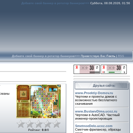
Добавте свой баннер в ротатор баннеров>>>
Суббота, 08.08.2026, 01:56
Добавте свой баннер в ротатор баннеров>>>
Приветствую Вас
Гость
|
RSS
Друзья сайта:
7
www.Proektiy-Domov.ru
исманы
Чертежи и проекты домов с
возможностью бесплатного
скачивания
www.BuslaevDima.ucoz.ru
Чертежи в AutoCAD. Частный
инженер-проектировщик
SmetnoeDelo.ucoz.com
Сметчик-фрилансер, образцы
Рейтинг
:
0.0
/
0