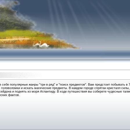
 себе популярные жанры "три в ряд" и "поиск предметов". Вам предстоит побывать в 
ь головоломки и искать магические предметы. В каждом городе спрятан кристалл силы,
сейдона и поднять из моря Атлантиду. В ходе путешествия вы соберете чудесные тал
еских фактов.