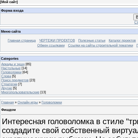
[
Мой сайт
]
Форма входа
В
Ст
Меню сайта
Главная страница
ЧЕРТЕЖИ ПРОЕКТОВ
Полезные статьи
Каталог проектов
Обмен ссылками
Ссылки на сайты строительной тематики
Categories
Аркады и экшн
[85]
Настольные
[14]
Головоломки
[64]
Слова
[5]
Поиск предметов
[23]
Стратегии
[7]
Другие
[5]
Многопользовательские
[13]
Главная
»
Онлайн игры
»
Головоломки
Фишдом
Интересная головоломка в стиле "три
создадите свой собственный виртуа