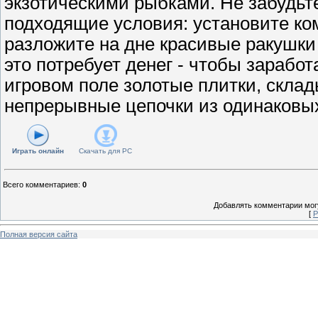
экзотическими рыбками. Не забудьте
подходящие условия: установите ко
разложите на дне красивые ракушки
это потребует денег - чтобы заработ
игровом поле золотые плитки, скла
непрерывные цепочки из одинаковы
Играть онлайн
Скачать для
PC
Всего комментариев
:
0
Добавлять комментарии могу
[
Р
Полная версия сайта