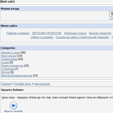
[
Мой сайт
]
Форма входа
В
Ст
Меню сайта
Главная страница
ЧЕРТЕЖИ ПРОЕКТОВ
Полезные статьи
Каталог проектов
Обмен ссылками
Ссылки на сайты строительной тематики
Categories
Аркады и экшн
[85]
Настольные
[14]
Головоломки
[64]
Слова
[5]
Поиск предметов
[23]
Стратегии
[7]
Другие
[5]
Многопользовательские
[13]
Главная
»
Онлайн игры
»
Настольные
Squares Solitaire
Цель игры - вращать блоки до тех пор, пока четыре блока одного типа не образуют у
Играть онлайн