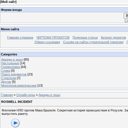
[
Мой сайт
]
Форма входа
В
Ст
Меню сайта
Главная страница
ЧЕРТЕЖИ ПРОЕКТОВ
Полезные статьи
Каталог проектов
Обмен ссылками
Ссылки на сайты строительной тематики
Categories
Аркады и экшн
[85]
Настольные
[14]
Головоломки
[64]
Слова
[5]
Поиск предметов
[23]
Стратегии
[7]
Другие
[5]
Многопользовательские
[13]
Главная
»
Онлайн игры
»
Аркады и экшн
ROSWELL INCIDENT
Флотилия НЛО против Мака Бразеля. Секретная история происшествия в Розуэле. З
выпустить ракету.