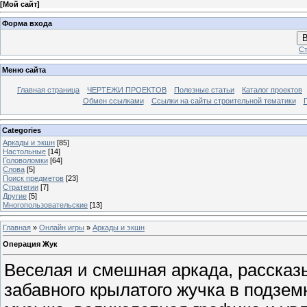
[
Мой сайт
]
Форма входа
В
Ст
Меню сайта
Главная страница
ЧЕРТЕЖИ ПРОЕКТОВ
Полезные статьи
Каталог проектов
Обмен ссылками
Ссылки на сайты строительной тематики
Categories
Аркады и экшн
[85]
Настольные
[14]
Головоломки
[64]
Слова
[5]
Поиск предметов
[23]
Стратегии
[7]
Другие
[5]
Многопользовательские
[13]
Главная
»
Онлайн игры
»
Аркады и экшн
Операция Жук
Веселая и смешная аркада, расска
забавного крылатого жучка в подзе