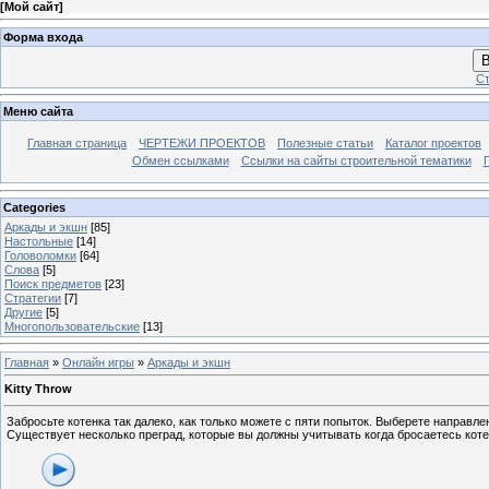
[
Мой сайт
]
Форма входа
В
Ст
Меню сайта
Главная страница
ЧЕРТЕЖИ ПРОЕКТОВ
Полезные статьи
Каталог проектов
Обмен ссылками
Ссылки на сайты строительной тематики
Categories
Аркады и экшн
[85]
Настольные
[14]
Головоломки
[64]
Слова
[5]
Поиск предметов
[23]
Стратегии
[7]
Другие
[5]
Многопользовательские
[13]
Главная
»
Онлайн игры
»
Аркады и экшн
Kitty Throw
Забросьте котенка так далеко, как только можете с пяти попыток. Выберете направле
Существует несколько преград, которые вы должны учитывать когда бросаетесь кот