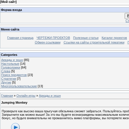
[
Мой сайт
]
Форма входа
В
Ст
Меню сайта
Главная страница
ЧЕРТЕЖИ ПРОЕКТОВ
Полезные статьи
Каталог проектов
Обмен ссылками
Ссылки на сайты строительной тематики
Categories
Аркады и экшн
[85]
Настольные
[14]
Головоломки
[64]
Слова
[5]
Поиск предметов
[23]
Стратегии
[7]
Другие
[5]
Многопользовательские
[13]
Главная
»
Онлайн игры
»
Аркады и экшн
Jumping Monkey
Проверьте как высоко ваша прыгучая обезьянка сможет забраться. Пользуйтесь про
Запрыгните как можно выше! За это вы будете вознаграждены максимальным количе
бонус, но будьте внимательны не промахнитесь мимо платформы, вы потеряете жизн