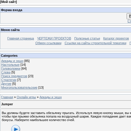
[
Мой сайт
]
Форма входа
В
Ст
Меню сайта
Главная страница
ЧЕРТЕЖИ ПРОЕКТОВ
Полезные статьи
Каталог проектов
Обмен ссылками
Ссылки на сайты строительной тематики
Categories
Аркады и экшн
[85]
Настольные
[14]
Головоломки
[64]
Слова
[5]
Поиск предметов
[23]
Стратегии
[7]
Другие
[5]
Многопользовательские
[13]
Главная
»
Онлайн игры
»
Аркады и экшн
Jumper
Вы должны будете заставить обезьянку прыгать. Используя левую кнопку мыши, вы м
чтобы при прыжке обезьянка попала на воздушный шарик. Каждое попадание дает ва
бонусы. Наберите наибольшее количество очей.