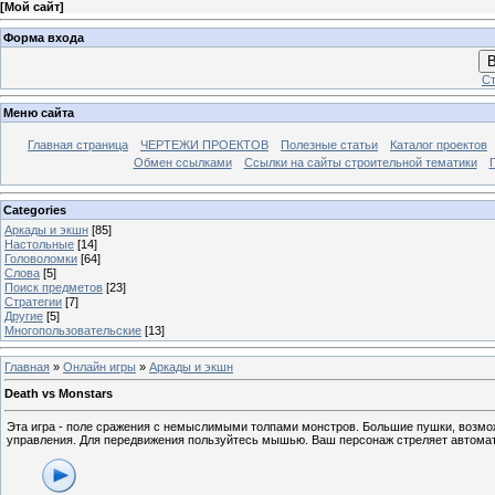
[
Мой сайт
]
Форма входа
В
Ст
Меню сайта
Главная страница
ЧЕРТЕЖИ ПРОЕКТОВ
Полезные статьи
Каталог проектов
Обмен ссылками
Ссылки на сайты строительной тематики
Categories
Аркады и экшн
[85]
Настольные
[14]
Головоломки
[64]
Слова
[5]
Поиск предметов
[23]
Стратегии
[7]
Другие
[5]
Многопользовательские
[13]
Главная
»
Онлайн игры
»
Аркады и экшн
Death vs Monstars
Эта игра - поле сражения с немыслимыми толпами монстров. Большие пушки, возмо
управления. Для передвижения пользуйтесь мышью. Ваш персонаж стреляет автомат