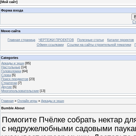
[
Мой сайт
]
Форма входа
В
Ст
Меню сайта
Главная страница
ЧЕРТЕЖИ ПРОЕКТОВ
Полезные статьи
Каталог проектов
Обмен ссылками
Ссылки на сайты строительной тематики
Categories
Аркады и экшн
[85]
Настольные
[14]
Головоломки
[64]
Слова
[5]
Поиск предметов
[23]
Стратегии
[7]
Другие
[5]
Многопользовательские
[13]
Главная
»
Онлайн игры
»
Аркады и экшн
Bumble About
Помогите Пчёлке собрать нектар для
с недружелюбными садовыми пауками