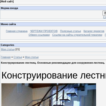
[
Мой сайт
]
Форма входа
В
Ст
Меню сайта
Главная страница
ЧЕРТЕЖИ ПРОЕКТОВ
Полезные статьи
Каталог проектов
Обмен ссылками
Ссылки на сайты строительной тематики
Categories
Мои статьи
[21]
Главная
»
Статьи
»
Мои статьи
Конструирование лестниц. Основные рекомендации для сооружения лестниц.
Конструирование лестн