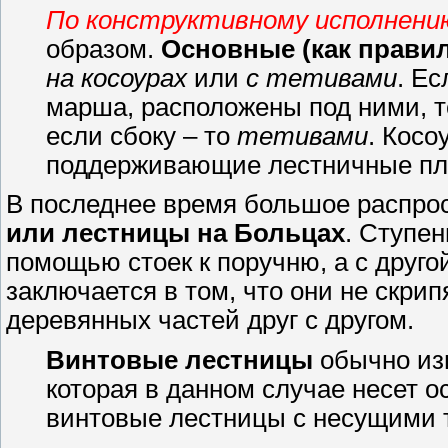
По конструктивному исполнен
образом.
Основные (как прави
на косоурах
или
с тетивами
. Ес
марша, расположены под ними, т
если сбоку – то
тетивами
. Косо
поддерживающие лестничные п
В последнее время большое распро
или лестницы на Больцах
. Ступен
помощью стоек к поручню, а с друго
заключается в том, что они не скрип
деревянных частей друг с другом.
Винтовые лестницы
обычно изг
которая в данном случае несет о
винтовые лестницы с несущими 