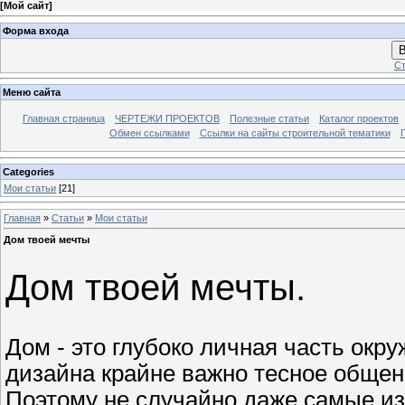
[
Мой сайт
]
Форма входа
В
Ст
Меню сайта
Главная страница
ЧЕРТЕЖИ ПРОЕКТОВ
Полезные статьи
Каталог проектов
Обмен ссылками
Ссылки на сайты строительной тематики
Categories
Мои статьи
[21]
Главная
»
Статьи
»
Мои статьи
Дом твоей мечты
Дом твоей мечты.
Дом - это глубоко личная часть окр
дизайна крайне важно тесное общен
Поэтому не случайно даже самые и