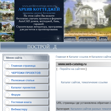
www.archivecottege.ucoz.ru
АРХИВ КОТТЕДЖЕЙ
проекты домов бесплатно
На этом сайте Вы можете
бесплатно скачать проекты в формате
AutoCAD домов, коттеджей, бань,
гаражей.
Строительная литература, программы
для расчетов и проектирования.
главная
регистрация
вход
Главная
»
Каталог ссылок
»
Каталоги сайто
Меню сайта
www.web-catalog.ru
Главная страница
[ ·
Перейти на сайт
>>> ]
ЧЕРТЕЖИ ПРОЕКТОВ
Полезные статьи
Каталог сайтов, тематичекие ссылки
Каталог проектов
Форум
Гостевая книга
URL страницы где установлена обратная 
Категория
:
Каталоги сайтов разных темати
Вебмастеру