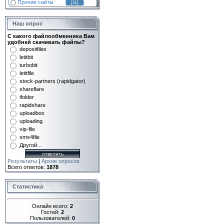
Прочие сайты
[11]
Наш опрос
С какого файлообменника Вам
удобней скачивать файлы?
depositfiles
letitbit
turbobit
letitfile
stock-partners (rapidgator)
shareflare
ifolder
rapidshare
uploadbox
uploading
vip-file
sms4file
Другой...
Результаты
|
Архив опросов
Всего ответов:
1878
Статистика
Онлайн всего:
2
Гостей:
2
Пользователей:
0