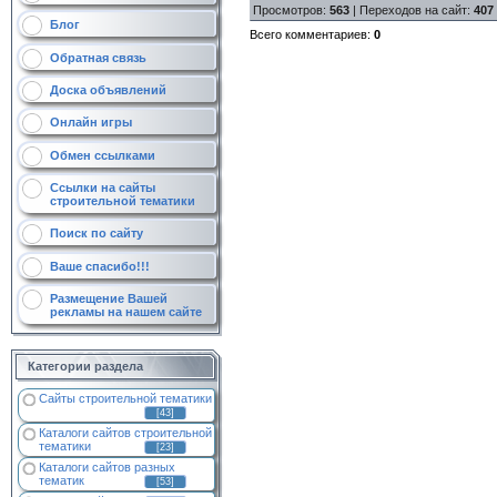
Просмотров
:
563
|
Переходов на сайт
:
407
Блог
Всего комментариев
:
0
Обратная связь
Доска объявлений
Онлайн игры
Обмен ссылками
Ссылки на сайты
строительной тематики
Поиск по сайту
Ваше спасибо!!!
Размещение Вашей
рекламы на нашем сайте
Категории раздела
Сайты строительной тематики
[43]
Каталоги сайтов строительной
тематики
[23]
Каталоги сайтов разных
тематик
[53]