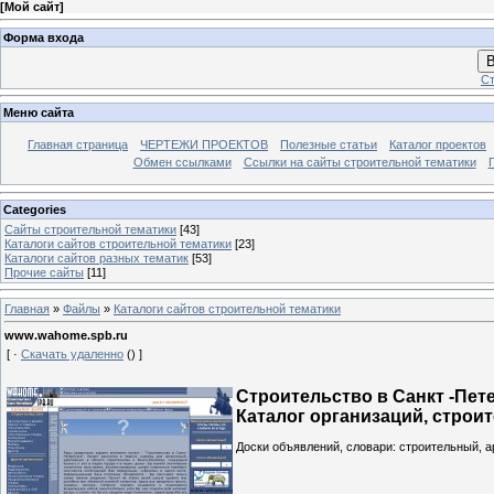
[
Мой сайт
]
Форма входа
В
Ст
Меню сайта
Главная страница
ЧЕРТЕЖИ ПРОЕКТОВ
Полезные статьи
Каталог проектов
Обмен ссылками
Ссылки на сайты строительной тематики
Categories
Сайты строительной тематики
[43]
Каталоги сайтов строительной тематики
[23]
Каталоги сайтов разных тематик
[53]
Прочие сайты
[11]
Главная
»
Файлы
»
Каталоги сайтов строительной тематики
www.wahome.spb.ru
[ ·
Скачать удаленно
() ]
Строительство в Санкт -Пет
Каталог организаций, строи
Доски объявлений, словари: строительный,