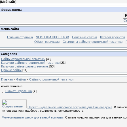
[
Мой сайт
]
Форма входа
В
Ст
Меню сайта
Главная страница
ЧЕРТЕЖИ ПРОЕКТОВ
Полезные статьи
Каталог проектов
Обмен ссылками
Ссылки на сайты строительной тематики
Categories
Сайты строительной тематики
[43]
Каталоги сайтов строительной тематики
[23]
Каталоги сайтов разных тематик
[53]
Прочие сайты
[11]
Главная
»
Файлы
»
Сайты строительной тематики
www.rewers.ru
[ ·
Скачать удаленно
() ]
Паркет - идеальное напольное покрытие для Вашего дома
. В завис
интерьера, или, наоборот, солидность, основательность.
Межкомнатные двери для ванной комнаты
. Самым лучшим вариантом для ванных ком