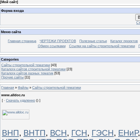
[
Мой сайт
]
Форма входа
В
Ст
Меню сайта
Главная страница
ЧЕРТЕЖИ ПРОЕКТОВ
Полезные статьи
Каталог проектов
Обмен ссылками
Ссылки на сайты строительной тематики
Categories
Сайты строительной тематики
[43]
Каталоги сайтов строительной тематики
[23]
Каталоги сайтов разных тематик
[53]
Прочие сайты
[11]
Главная
»
Файлы
»
Сайты строительной тематики
www.alldoc.ru
[ ·
Скачать удаленно
() ]
ВНП
,
ВНТП
,
ВСН
,
ГСН
,
ГЭСН
,
ЕНиР