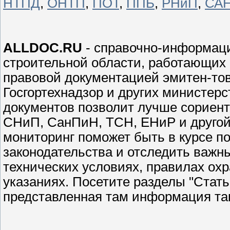
НТПД
,
ОНТП
,
ПОТ
,
ППБ
,
РНиП
,
СА
ALLDOC.RU
- справочно-информаци
строительной области, работающих 
правовой документацией эмитен-тов:
Госгортехнадзор и других министерс
документов позволит лучше сориент
СНиП, СанПиН, ТСН, ЕНиР и другой
мониторинг поможет быть в курсе п
законодательства и отследить важн
технических условиях, правилах охр
указаниях. Посетите разделы "Стат
представленная там информация так