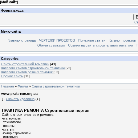
[
Мой сайт
]
Форма входа
В
Ст
Меню сайта
Главная страница
ЧЕРТЕЖИ ПРОЕКТОВ
Полезные статьи
Каталог проектов
Обмен ссылками
Ссылки на сайты строительной тематики
Categories
Сайты строительной тематики
[43]
Каталоги сайтов строительной тематики
[23]
Каталоги сайтов разных тематик
[53]
Прочие сайты
[11]
Главная
»
Файлы
»
Сайты строительной тематики
www.prakt-rem.org.ua
[ ·
Скачать удаленно
() ]
ПРАКТИКА РЕМОНТА Строительный портал
Сайт о строительстве и ремонте:
-материалы,
-технологии,
-советы,
-статьи,
-юмор строителей.
-интерьер,