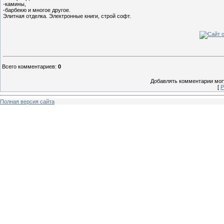
-камины,
-барбекю и многое другое.
Элитная отделка. Электронные книги, строй софт.
Всего комментариев
:
0
Добавлять комментарии могу
[
Р
Полная версия сайта