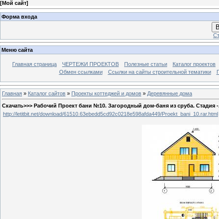
[
Мой сайт
]
Форма входа
В
Ст
Меню сайта
Главная страница
ЧЕРТЕЖИ ПРОЕКТОВ
Полезные статьи
Каталог проектов
Обмен ссылками
Ссылки на сайты строительной тематики
Главная
»
Каталог сайтов
»
Проекты коттеджей и домов
»
Деревянные дома
Скачать>>> Рабочий Проект бани №10. Загородный дом-баня из сруба. Стадия -
http://letitbit.net/download/61510.63ebedd5cd92c0218e598afda449/Proekt_bani_10.rar.html