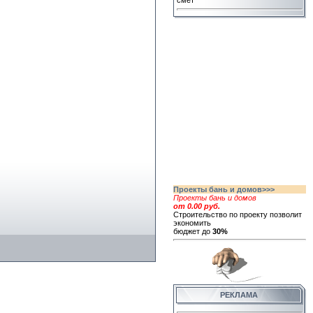
смет
Проекты бань и домов>>>
Проекты бань и домов
от 0.00 руб.
Строительство по проекту позволит
экономить
бюджет до
30%
РЕКЛАМА