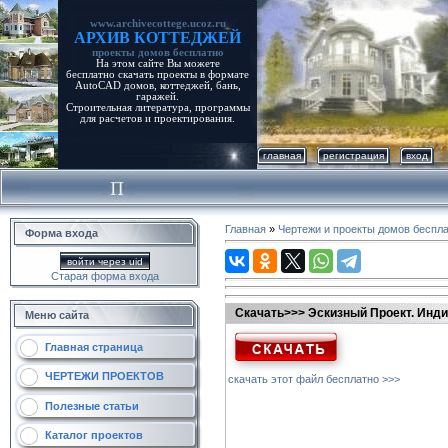
www.archivecottege.ucoz.ru
АРХИВ КОТТЕДЖЕЙ
проекты домов бесплатно
На этом сайте Вы можете
бесплатно скачать проекты в формате
AutoCAD домов, коттеджей, бань,
гаражей.
Строительная литература, программы
для расчетов и проектирования.
главная
регистрация
вход
Главная
»
Чертежи и проекты домов беспл
Форма входа
войти через uid
Старая форма входа
Скачать>>> Эскизный Проект. Инди
Меню сайта
Главная страница
ЧЕРТЕЖИ ПРОЕКТОВ
скачать этот файл бесплатно >>>
Полезные статьи
Каталог проектов