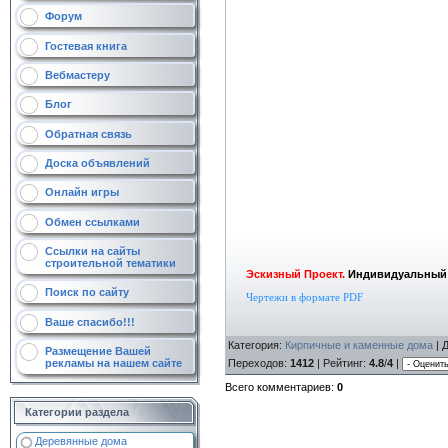
Форум
Гостевая книга
Вебмастеру
Блог
Обратная связь
Доска объявлений
Онлайн игры
Обмен ссылками
Ссылки на сайты
строительной тематики
Эскизный Проект.
Индивидуальный 2
Поиск по сайту
Чертежи в формате PDF
Ваше спасибо!!!
Категория
:
Кирпичные и каменные дома
|
Размещение Вашей
рекламы на нашем сайте
Переходов
:
1412
|
Рейтинг
:
4.8
/
4
|
Всего комментариев
:
0
Категории раздела
Деревянные дома