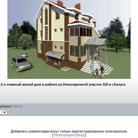
-х этажный жилой дом в районе ул.Новозаречной участок 118 в г.Калуга
Добавил
:
Admin
Добавлять комментарии могут только зарегистрированные пользователи.
[
Регистрация
|
Вход
]