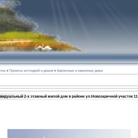
атно
»
Проекты коттеджей и домов
»
Кирпичные и каменные дома
видуальный 2-х этажный жилой дом в районе ул.Новозаречной участок 118