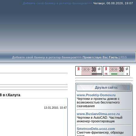
Добавте свой баннер в ротатор баннеров>>>
Четверг, 06.08.2026, 19:07
Добавте свой баннер в ротатор баннеров>>>
Приветствую Вас
Гость
|
RSS
Друзья сайта:
 в г.Калуга
www.Proektiy-Domov.ru
Чертежи и проекты домов с
возможностью бесплатного
скачивания
13.01.2010, 10:47
www.BuslaevDima.ucoz.ru
Чертежи в AutoCAD. Частный
инженер-проектировщик
SmetnoeDelo.ucoz.com
Сметчик-фрилансер, образцы