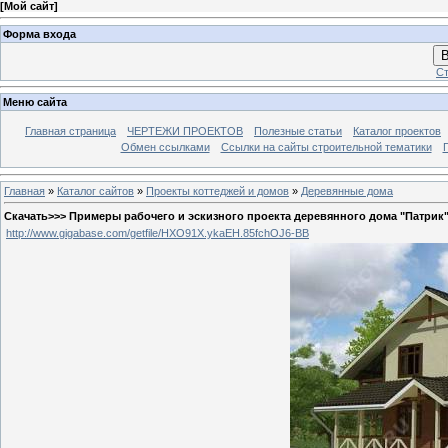
[
Мой сайт
]
Форма входа
В
Ст
Меню сайта
Главная страница
ЧЕРТЕЖИ ПРОЕКТОВ
Полезные статьи
Каталог проектов
Обмен ссылками
Ссылки на сайты строительной тематики
Главная
»
Каталог сайтов
»
Проекты коттеджей и домов
»
Деревянные дома
Скачать>>> Примеры рабочего и эскизного проекта деревянного дома "Патрик"
http://www.gigabase.com/getfile/HXO91X.ykaEH.85fchOJ6-BB