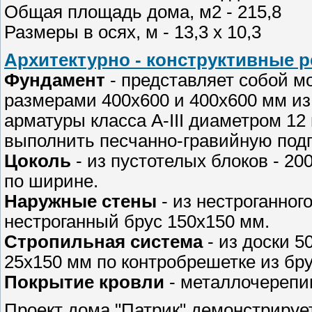
Общая площадь дома, м2 - 215,8
Размеры в осях, м - 13,3 х 10,3
Архитектурно - конструктивные 
Фундамент
- представляет собой 
размерами 400х600 и 400х600 мм из
арматуры класса A-III диаметром 1
выполнить песчанно-гравийную подг
Цоколь
- из пустотелых блоков - 20
по ширине.
Наружные стены
- из нестроганног
нестроганный брус 150х150 мм.
Стропильная система
- из доски 
25х150 мм по контробрешетке из бр
Покрытие кровли
- металлочерепи
Проект дома "Патрик" демонстрируе