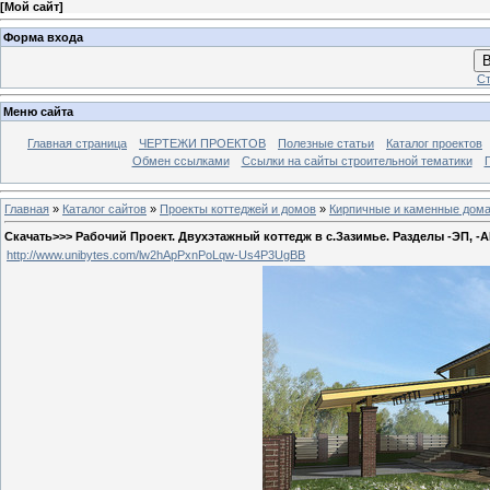
[
Мой сайт
]
Форма входа
В
Ст
Меню сайта
Главная страница
ЧЕРТЕЖИ ПРОЕКТОВ
Полезные статьи
Каталог проектов
Обмен ссылками
Ссылки на сайты строительной тематики
Главная
»
Каталог сайтов
»
Проекты коттеджей и домов
»
Кирпичные и каменные дом
Скачать>>> Рабочий Проект. Двухэтажный коттедж в с.Зазимье. Разделы -ЭП, -АР,
http://www.unibytes.com/lw2hApPxnPoLqw-Us4P3UgBB