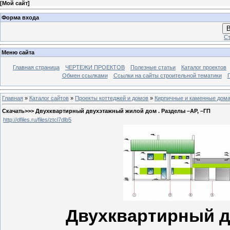
[
Мой сайт
]
Форма входа
В
Ст
Меню сайта
Главная страница
ЧЕРТЕЖИ ПРОЕКТОВ
Полезные статьи
Каталог проектов
Обмен ссылками
Ссылки на сайты строительной тематики
Главная
»
Каталог сайтов
»
Проекты коттеджей и домов
»
Кирпичные и каменные дом
Скачать>>> Двухквартирный двухэтажный жилой дом . Разделы –АР, –ГП
http://dfiles.ru/files/ztcl7dlb5
Двухквартирный 