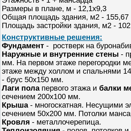
Этажность - 1 + мансарда
Размеры в плане, м - 12,1х9,3
Общая площадь здания, м2 - 155,67
Площадь застройки здания, м2 - 102
Конструктивные решения:
Фундамент
- ростверк на буронаби
Наружные и внутренние стены
- п
мм. На первом этаже перегородки м
этаже между холлом и спальнями 14
- брус 50х150 мм.
Лаги пола
первого этажа и
балки м
сечением 200х100 мм.
Крыша
- многоскатная. Несущими э
сечением 50х200 мм. Потолки манс
Кровля
- металлочерепица.
Теплоизоляция
- полов, потолков 