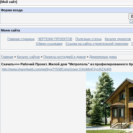
[
Мой сайт
]
Форма входа
В
Ст
Меню сайта
Главная страница
ЧЕРТЕЖИ ПРОЕКТОВ
Полезные статьи
Каталог проектов
Обмен ссылками
Ссылки на сайты строительной тематики
Главная
»
Каталог сайтов
»
Проекты коттеджей и домов
»
Деревянные дома
Скачать>>> Рабочий Проект. Жилой дом "Метрополь" из профилированного бруса
http://www.share4web.com/get/byq7Y5S8CqnsGown.O4mMmF2ycRZXnR8