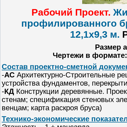
Рабочий Проект.
Жи
профилированного бр
12,1х9,3 м.
Р
Размер а
Чертежи в формате
Состав проектно-сметной докумен
-
АС
Архитектурно-Строительные реш
устройства фундаментов, перекрыт
-
КД
Конструкции деревянные. Проект
стенам; спецификация стеновых эл
венцам; карта раскроя бруса)
Технико-экономические показател