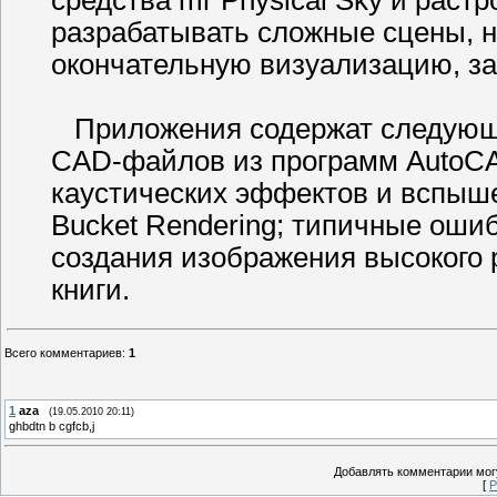
разрабатывать сложные сцены, н
окончательную визуализацию, з
Приложения содержат следующ
CAD-файлов из программ AutoCAD
каустических эффектов и вспыше
Bucket Rendering; типичные оши
создания изображения высокого 
книги.
Всего комментариев
:
1
1
aza
(19.05.2010 20:11)
ghbdtn b cgfcb,j
Добавлять комментарии могу
[
Р