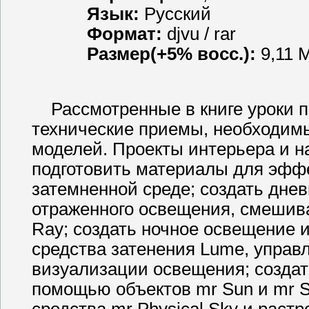
Язык:
Русский
Формат:
djvu / rar
Размер(+5% восс.):
9,11 
Рассмотренные в книге уроки п
технические приемы, необходим
моделей. Проекты интерьера и н
подготовить материалы для эфф
затемненной среде; создать дне
отраженного освещения, смешива
Ray; создать ночное освещение 
средства затенения Lume, управ
визуализации освещения; создат
помощью объектов mr Sun и mr S
средства mr Physical Sky и рас