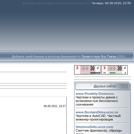
Добавте свой баннер в ротатор баннеров>>>
Четверг, 06.08.2026, 22:55
Добавте свой баннер в ротатор баннеров>>>
Приветствую Вас
Гость
|
RSS
Друзья сайта:
www.Proektiy-Domov.ru
Чертежи и проекты домов с
возможностью бесплатного
скачивания
06.08.2011, 19:27
www.BuslaevDima.ucoz.ru
Чертежи в AutoCAD. Частный
инженер-проектировщик
SmetnoeDelo.ucoz.com
Сметчик-фрилансер, образцы