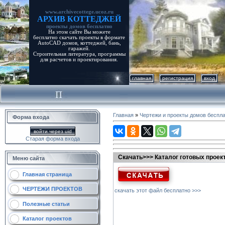
www.archivecottege.ucoz.ru
АРХИВ КОТТЕДЖЕЙ
проекты домов бесплатно
На этом сайте Вы можете
бесплатно скачать проекты в формате
AutoCAD домов, коттеджей, бань,
гаражей.
Строительная литература, программы
для расчетов и проектирования.
главная
регистрация
вход
Главная
»
Чертежи и проекты домов беспл
Форма входа
войти через uid
Старая форма входа
Скачать>>> Каталог готовых проек
Меню сайта
Главная страница
ЧЕРТЕЖИ ПРОЕКТОВ
скачать этот файл бесплатно >>>
Полезные статьи
Каталог проектов