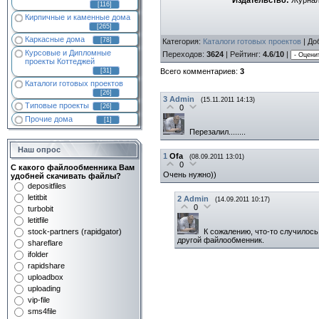
Издательство:
Журнал 
[116]
Кирпичные и каменные дома
[265]
Каркасные дома
[78]
Категория
:
Каталоги готовых проектов
|
До
Курсовые и Дипломные
Переходов
:
3624
|
Рейтинг
:
4.6
/
10
|
проекты Коттеджей
Всего комментариев
:
3
[31]
Каталоги готовых проектов
[26]
3
Admin
(15.11.2011 14:13)
Типовые проекты
[26]
0
Прочие дома
[1]
Перезалил........
Наш опрос
1
Ofa
(08.09.2011 13:01)
0
С какого файлообменника Вам
Очень нужно))
удобней скачивать файлы?
depositfiles
letitbit
2
Admin
(14.09.2011 10:17)
0
turbobit
letitfile
К сожалению, что-то случилось с
stock-partners (rapidgator)
другой файлообменник.
shareflare
ifolder
rapidshare
uploadbox
uploading
vip-file
sms4file