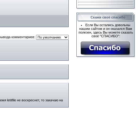
Скажи своё спасибо
Если Вы остались довольны
нашим сайтом и он оказался Вам
полезен, здесь Вы можете сказать
своё "СПАСИБО":
вывода комментариев:
я letitfile не воскреснет, то закачаю на