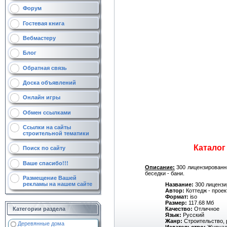
Форум
Гостевая книга
Вебмастеру
Блог
Обратная связь
Доска объявлений
Онлайн игры
Обмен ссылками
Ссылки на сайты
строительной тематики
Каталог
Поиск по сайту
Ваше спасибо!!!
Описание:
300 лицензированны
беседки - бани.
Размещение Вашей
рекламы на нашем сайте
Название:
300 лицензи
Автор:
Коттедж - проек
Формат:
iso
Размер:
117.68 Мб
Категории раздела
Качество:
Отличное
Язык:
Русский
Жанр:
Строительство, 
Деревянные дома