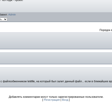
"Коттедж - проект"
бавил
:
Admin
Порядок 
 файлообменником letitfile, на который был залит данный файл... если в ближайшее врем
Добавлять комментарии могут только зарегистрированные пользователи.
[
Регистрация
|
Вход
]