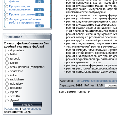
файлов
[7]
- расчет прямоугольных плит на свайн
- расчет фундаментов машин (в т.ч. с
Программы для
- периодические - импульсные- случа
проектирования
[22]
- кинематическое возбуждение
Прочие программы
[1]
- расчет устойчивости по грунту фунда
- расчет устойчивости по грунту фунд
Литература по обучению
- расчет шпунтового ограждения из ра
работе с программами
- расчет фундаментов под резервуары 
[8]
- расчет осадки и крена фундаментных
- учет влияния пристраиваемого здан
- расчет осадки и крена фундаментных
Наш опрос
- расчет колодцев различного сечения 
- расчет труб и тоннелей различной ф
- расчет фундаментов, подпорных стен
С какого файлообменника Вам
- теплотехнический расчет вечномерзл
удобней скачивать файлы?
- расчет температуры подполья и мод
depositfiles
- расчет устойчивости конструкций пр
letitbit
- расчет сил отрицательного трения д
turbobit
- расчет подъема сваи при замачиван
- расчет грунтовых откосов
letitfile
- расчет усиления фундаментов разл
stock-partners (rapidgator)
- расчет расстояний и деформаций при
shareflare
- расчет нагрузок на гидротехнические
ifolder
rapidshare
Категория
:
Программы для проектировани
uploadbox
Переходов
:
1694
|
Рейтинг
:
3.4
/
5
|
uploading
Всего комментариев
:
0
vip-file
sms4file
Другой...
Результаты
|
Архив опросов
Всего ответов:
1878