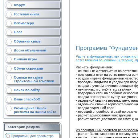
Форум
Гостевая книга
Вебмастеру
Блог
Обратная связь
Программа "Фундамен
Доска объявлений
Расчеты фундаментов: ленточных и ст
Онлайн игры
естественном основании (3_теории), п
Расчеты фундаментов:
Обмен ссылками
- ленточных и столбчатых на естеств
- подпорных стен на естественном ос
Ссылки на сайты
- осадки и крена фундаментов на есте
строительной тематики
- просадки, подъема и усадки при наб
- осадки с учетом влияния соседних 
- ленточных и столбчатых свайных
Поиск по сайту
- подпорных стен на свайном основан
- осадки ростверка по кусту, как усло
Ваше спасибо!!!
- отдельной сваи на вертикальную нагр
- отдельной сваи на горизонтальную н
- осадки отдельной сваи
Размещение Вашей
- несущей способности свай по резул
рекламы на нашем сайте
- расчет армирования конструкций
- расчет затрат (составление сметы) 
Категории раздела
Из специальных расчетов реализован
- расчет балок таврового и прямоуголь
Программы для просмотра
- расчет прямоугольных плит на естес