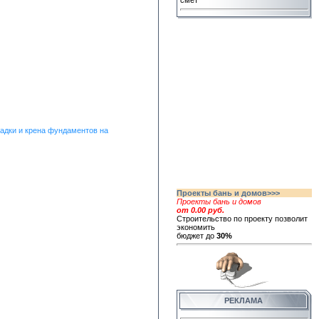
смет
адки и крена фундаментов на
Проекты бань и домов>>>
Проекты бань и домов
от 0.00 руб.
Строительство по проекту позволит
экономить
бюджет до
30%
РЕКЛАМА