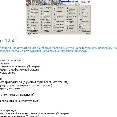
т 12.4"
олбчатых на естественном основании, подпорных стен на естественном основании, ос
росадки, подъема и усадки при набухании, суффозионной осадки...
енном основании
новании
ственном основании (3 теории)
ухании, суффозионной осадки
фундаментов
ии
вного фундамента (с учетом отрицательного трения)
узку (с учетом отрицательного трения)
агрузку и момент
ьтатам полевых испытаний
на рассчитанные конструкции
ы следующие:
ного сечений на естественном основании (3 теории)
твенном основании (3 теории)