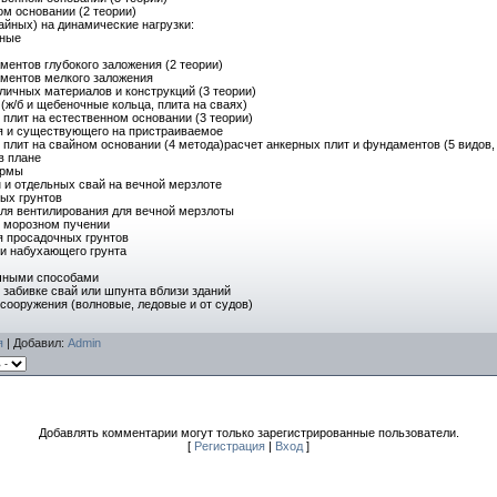
ом основании (2 теории)
вайных) на динамические нагрузки:
йные
ментов глубокого заложения (2 теории)
аментов мелкого заложения
зличных материалов и конструкций (3 теории)
(ж/б и щебеночные кольца, плита на сваях)
 плит на естественном основании (3 теории)
ия и существующего на пристраиваемое
 плит на свайном основании (4 метода)расчет анкерных плит и фундаментов (5 видов, 
в плане
ормы
 и отдельных свай на вечной мерзлоте
ых грунтов
уля вентилирования для вечной мерзлоты
и морозном пучении
ля просадочных грунтов
ии набухающего грунта
ичными способами
 забивке свай или шпунта вблизи зданий
 сооружения (волновые, ледовые и от судов)
я
|
Добавил
:
Admin
Добавлять комментарии могут только зарегистрированные пользователи.
[
Регистрация
|
Вход
]