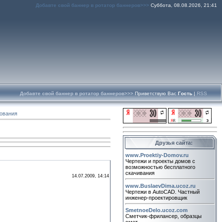
Добавте свой баннер в ротатор баннеров>>>
Суббота, 08.08.2026, 21:41
Добавте свой баннер в ротатор баннеров>>>
Приветствую Вас
Гость
|
RSS
ования
Друзья сайта:
www.Proektiy-Domov.ru
Чертежи и проекты домов с
возможностью бесплатного
скачивания
14.07.2009, 14:14
www.BuslaevDima.ucoz.ru
Чертежи в AutoCAD. Частный
инженер-проектировщик
SmetnoeDelo.ucoz.com
Сметчик-фрилансер, образцы