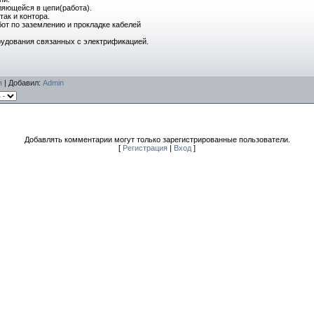
ляющейся в цепи(работа).
так и контора.
бот по заземлению и прокладке кабелей
рудования связанных с электрификацией.
я
|
Добавил
:
Admin
Добавлять комментарии могут только зарегистрированные пользователи.
[
Регистрация
|
Вход
]