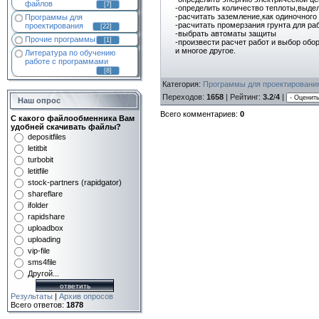
файлов
[7]
-определить количество теплоты,выде
-расчитать заземление,как одиночного 
Программы для
-расчитать промерзания грунта для ра
проектирования
[22]
-выбрать автоматы защиты
Прочие программы
[1]
-произвести расчет работ и выбор обо
и многое другое.
Литература по обучению
работе с программами
[8]
Категория
:
Программы для проектировани
Переходов
:
1658
|
Рейтинг
:
3.2
/
4
|
Наш опрос
Всего комментариев
:
0
С какого файлообменника Вам
удобней скачивать файлы?
depositfiles
letitbit
turbobit
letitfile
stock-partners (rapidgator)
shareflare
ifolder
rapidshare
uploadbox
uploading
vip-file
sms4file
Другой...
Результаты
|
Архив опросов
Всего ответов:
1878