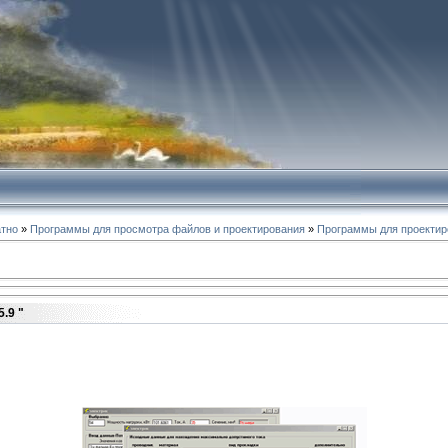
атно
»
Программы для просмотра файлов и проектирования
»
Программы для проектир
.9 "