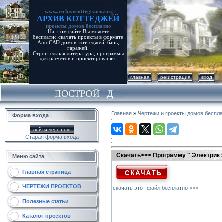
www.archivecottege.ucoz.ru
АРХИВ КОТТЕДЖЕЙ
проекты домов бесплатно
На этом сайте Вы можете
бесплатно скачать проекты в формате
AutoCAD домов, коттеджей, бань,
гаражей.
Строительная литература, программы
для расчетов и проектирования.
главная
регистрация
вход
Главная
»
Чертежи и проекты домов беспл
Форма входа
войти через uid
Старая форма входа
Скачать>>> Программу " Электрик 5
Меню сайта
Главная страница
ЧЕРТЕЖИ ПРОЕКТОВ
скачать этот файл бесплатно >>>
Полезные статьи
Каталог проектов