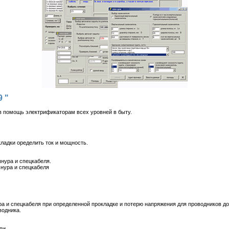
9 "
в помощь электрификаторам всех уровней в быту.
ладки оределить ток и мощность.
нура и спецкабеля.
шнура и спецкабеля
а и спецкабеля при определенной прокладке и потерю напряжения для проводников до
водника.
пи.