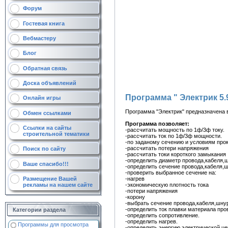
Форум
Гостевая книга
Вебмастеру
Блог
Обратная связь
Доска объявлений
Программа " Электрик 5.
Онлайн игры
Программа "Электрик" предназначена 
Обмен ссылками
Программа позволяет:
Ссылки на сайты
-рассчитать мощность по 1ф/3ф току.
строительной тематики
-рассчитать ток по 1ф/3ф мощности.
-по заданому сечению и условиям прок
-рассчитать потери напряжения
Поиск по сайту
-рассчитать токи короткого замыкания
-определить диаметр провода,кабеля,ш
Ваше спасибо!!!
-определить сечение провода,кабеля,
-проверить выбранное сечение на:
-нагрев
Размещение Вашей
-экономическую плотность тока
рекламы на нашем сайте
-потери напряжения
-корону
-выбрать сечение провода,кабеля,шнур
-определить ток плавки материала про
Категории раздела
-определить сопротивление.
-определить нагрев.
Программы для просмотра
-определить энергию электрической це