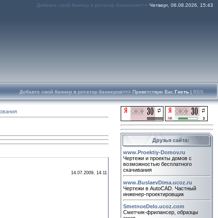
Добавте свой баннер в ротатор баннеров>>>
Четверг, 06.08.2026, 15:43
Добавте свой баннер в ротатор баннеров>>>
Приветствую Вас
Гость
|
RSS
ования
Друзья сайта:
www.Proektiy-Domov.ru
Чертежи и проекты домов с
возможностью бесплатного
скачивания
14.07.2009, 14:11
www.BuslaevDima.ucoz.ru
Чертежи в AutoCAD. Частный
инженер-проектировщик
SmetnoeDelo.ucoz.com
Сметчик-фрилансер, образцы